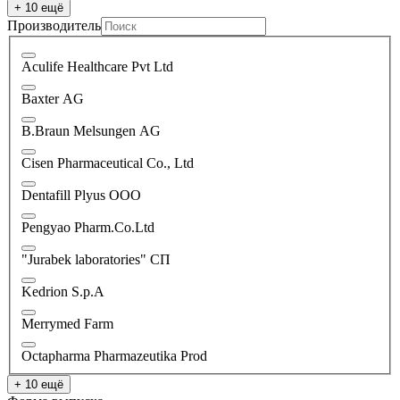
+ 10 ещё
Производитель
Aculife Healthcare Pvt Ltd
Baxter AG
B.Braun Melsungen AG
Cisen Pharmaceutical Co., Ltd
Dentafill Plyus OOO
Pengyao Pharm.Co.Ltd
"Jurabek laboratories" СП
Kedrion S.p.A
Merrymed Farm
Octapharma Pharmazeutika Prod
+ 10 ещё