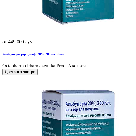
от 449 000 сум
Альбунорм р-р д/инф. 20% 200г/л 50мл
Octapharma Pharmazeutika Prod, Австрия
Доставка завтра