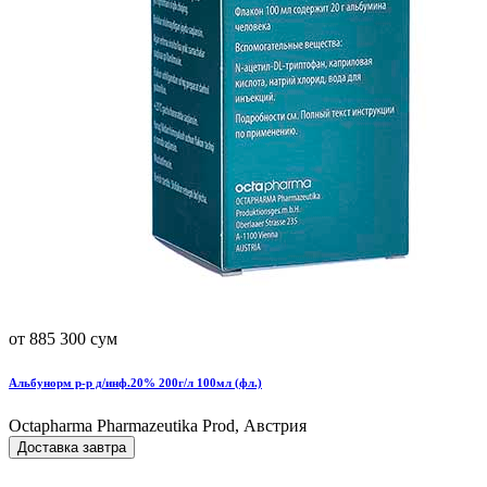
от 885 300 сум
Альбунорм р-р д/инф.20% 200г/л 100мл (фл.)
Octapharma Pharmazeutika Prod, Австрия
Доставка завтра