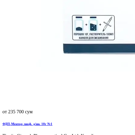
от 235 700 сум
ФДП-Ментор лиоф. д/ин. 10г №1