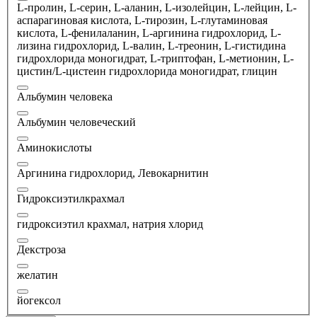
L-пролин, L-серин, L-аланин, L-изолейцин, L-лейцин, L-
аспарагиновая кислота, L-тирозин, L-глутаминовая
кислота, L-фенилаланин, L-аргинина гидрохлорид, L-
лизина гидрохлорид, L-валин, L-треонин, L-гистидина
гидрохлорида моногидрат, L-триптофан, L-метионин, L-
цистин/L-цистеин гидрохлорида моногидрат, глицин
Альбумин человека
Альбумин человеческий
Аминокислоты
Аргинина гидрохлорид, Левокарнитин
Гидроксиэтилкрахмал
гидроксиэтил крахмал, натрия хлорид
Декстроза
желатин
йогексол