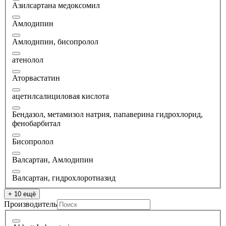
Азилсартана медоксомил
Амлодипин
Амлодипин, бисопролол
атенолол
Аторвастатин
ацетилсалициловая кислота
Бендазол, метамизол натрия, папаверина гидрохлорид,
фенобарбитал
Бисопролол
Валсартан, Амлодипин
Валсартан, гидрохлоротиазид
+ 10 ещё
Производитель