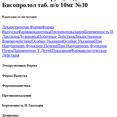
Бисопролол таб. п/о 10мг №30
Навигация по инструкции
Лекарственная Форма
Форма
Выпуска
Фармакокинетика
Противопоказания
Беременность И
Лактация
Дозировка
Побочные Действия
Лекарственное
Взаимодействие
Особые Указания
Особые Указания
При
Нарушениях Функции Печени
При Нарушениях Функции
Почек
Применение У Детей
Показания
Фармакологические
Действия
Лекарственная Форма
Форма Выпуска
Фармакокинетика
Противопоказания
Беременность И Лактация
Дозировка