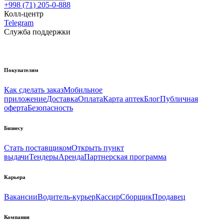
+998 (71) 205-0-888
Колл-центр
Telegram
Служба поддержки
Покупателям
Как сделать заказ
Мобильное
приложение
Доставка
Оплата
Карта аптек
Блог
Публичная
оферта
Безопасность
Бизнесу
Стать поставщиком
Открыть пункт
выдачи
Тендеры
Аренда
Партнерская программа
Карьера
Вакансии
Водитель-курьер
Кассир
Сборщик
Продавец
Компания