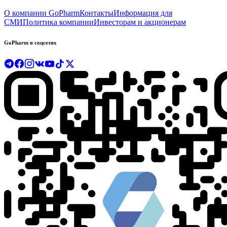
О компании GoPharm
Контакты
Информация для
СМИ
Политика компании
Инвесторам и акционерам
GoPharm в соцсетях