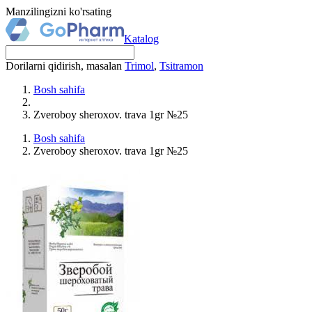
Manzilingizni ko'rsating
Katalog
Dorilarni qidirish, masalan
Trimol
,
Tsitramon
Bosh sahifa
Zveroboy sheroxov. trava 1gr №25
Bosh sahifa
Zveroboy sheroxov. trava 1gr №25