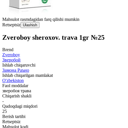
Mahsulot rasmdagidan farq qilishi mumkin
Retseptsiz
Ulashish
Zveroboy sheroxov. trava 1gr №25
Brend
Zveroboy
Зверобой
Ishlab chiqaruvchi
Замона Раъно
Ishlab chiqarilgan mamlakat
O'zbekiston
Faol moddalar
зверобоя трава
Chiqarish shakli
-
Qadoqdagi miqdori
25
Berish tartibi
Retseptsiz
Mahsulot kodi