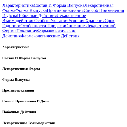
Характеристика
Состав И Форма Выпуска
Лекарственная
Форма
Форма Выпуска
Противопоказания
Способ Применения
И Дозы
Побочные Действия
Лекарственное
Взаимодействие
Особые Указания
Условия Хранения
Срок
Годности
Особенности Продажи
Описание Лекарственной
Формы
Показания
Фармакологические
Действия
Фармакологические Действия
Характеристика
Состав И Форма Выпуска
Лекарственная Форма
Форма Выпуска
Противопоказания
Способ Применения И Дозы
Побочные Действия
Лекарственное Взаимодействие