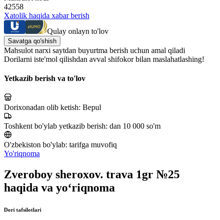
42558
Xatolik haqida xabar berish
Qulay onlayn to'lov
Savatga qo'shish
Mahsulot narxi saytdan buyurtma berish uchun amal qiladi
Dorilarni iste'mol qilishdan avval shifokor bilan maslahatlashing!
Yetkazib berish va to'lov
Dorixonadan olib ketish:
Bepul
Toshkent bo'ylab yetkazib berish:
dan 10 000 so'm
O'zbekiston bo'ylab:
tarifga muvofiq
Yo'riqnoma
Zveroboy sheroxov. trava 1gr №25
haqida va yo‘riqnoma
Dori tafsilotlari