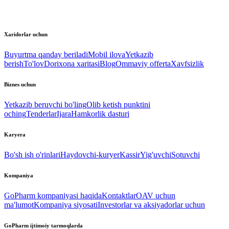
Xaridorlar uchun
Buyurtma qanday beriladi
Mobil ilova
Yetkazib
berish
To'lov
Dorixona xaritasi
Blog
Ommaviy offerta
Xavfsizlik
Biznes uchun
Yetkazib beruvchi bo'ling
Olib ketish punktini
oching
Tenderlar
Ijara
Hamkorlik dasturi
Karyera
Bo'sh ish o'rinlari
Haydovchi-kuryer
Kassir
Yig'uvchi
Sotuvchi
Kompaniya
GoPharm kompaniyasi haqida
Kontaktlar
OAV uchun
ma'lumot
Kompaniya siyosati
Investorlar va aksiyadorlar uchun
GoPharm ijtimoiy tarmoqlarda