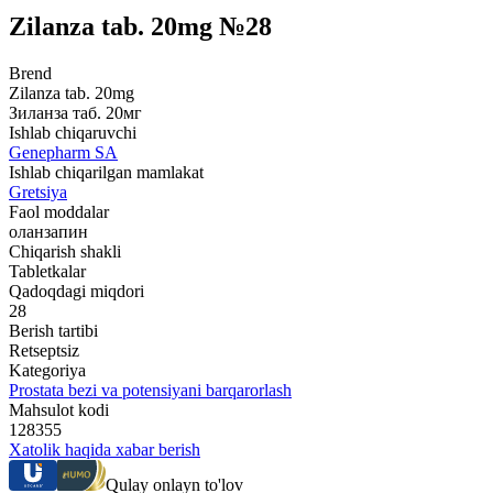
Zilanza tab. 20mg №28
Brend
Zilanza tab. 20mg
Зиланза таб. 20мг
Ishlab chiqaruvchi
Genepharm SA
Ishlab chiqarilgan mamlakat
Gretsiya
Faol moddalar
оланзапин
Chiqarish shakli
Tabletkalar
Qadoqdagi miqdori
28
Berish tartibi
Retseptsiz
Kategoriya
Prostata bezi va potensiyani barqarorlash
Mahsulot kodi
128355
Xatolik haqida xabar berish
Qulay onlayn to'lov