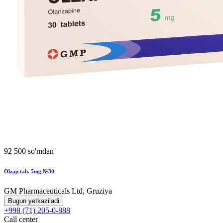
92 500 so'mdan
Olzap tab. 5mg №30
GM Pharmaceuticals Ltd, Gruziya
Bugun yetkaziladi
+998 (71) 205-0-888
Call center