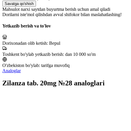
Savatga qo'shish
Mahsulot narxi saytdan buyurtma berish uchun amal qiladi
Dorilarni iste'mol qilishdan avval shifokor bilan maslahatlashing!
Yetkazib berish va to'lov
Dorixonadan olib ketish:
Bepul
Toshkent bo'ylab yetkazib berish:
dan 10 000 so'm
O'zbekiston bo'ylab:
tarifga muvofiq
Analoglar
Zilanza tab. 20mg №28 analoglari