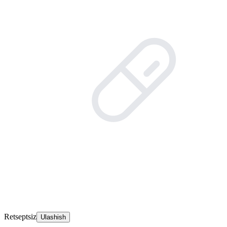
Retseptsiz
Ulashish