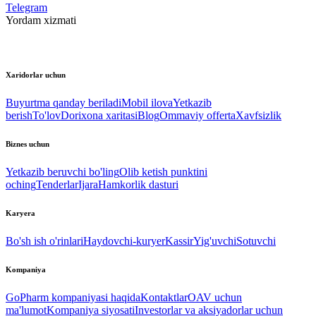
Telegram
Yordam xizmati
Xaridorlar uchun
Buyurtma qanday beriladi
Mobil ilova
Yetkazib
berish
To'lov
Dorixona xaritasi
Blog
Ommaviy offerta
Xavfsizlik
Biznes uchun
Yetkazib beruvchi bo'ling
Olib ketish punktini
oching
Tenderlar
Ijara
Hamkorlik dasturi
Karyera
Bo'sh ish o'rinlari
Haydovchi-kuryer
Kassir
Yig'uvchi
Sotuvchi
Kompaniya
GoPharm kompaniyasi haqida
Kontaktlar
OAV uchun
ma'lumot
Kompaniya siyosati
Investorlar va aksiyadorlar uchun