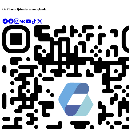
GoPharm ijtimoiy tarmoqlarda