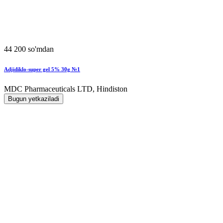
44 200 so'mdan
Adjidiklo-super gel 5% 30g №1
MDC Pharmaceuticals LTD, Hindiston
Bugun yetkaziladi