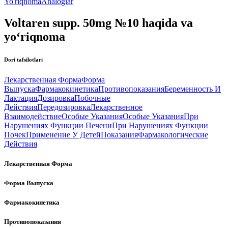
Yo'riqnoma
Analoglar
Voltaren supp. 50mg №10 haqida va
yo‘riqnoma
Dori tafsilotlari
Лекарственная Форма
Форма
Выпуска
Фармакокинетика
Противопоказания
Беременность И
Лактация
Дозировка
Побочные
Действия
Передозировка
Лекарственное
Взаимодействие
Особые Указания
Особые Указания
При
Нарушениях Функции Печени
При Нарушениях Функции
Почек
Применение У Детей
Показания
Фармакологические
Действия
Лекарственная Форма
Форма Выпуска
Фармакокинетика
Противопоказания