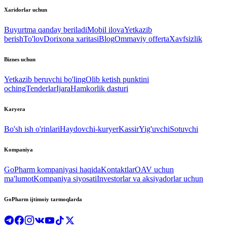
Xaridorlar uchun
Buyurtma qanday beriladi
Mobil ilova
Yetkazib
berish
To'lov
Dorixona xaritasi
Blog
Ommaviy offerta
Xavfsizlik
Biznes uchun
Yetkazib beruvchi bo'ling
Olib ketish punktini
oching
Tenderlar
Ijara
Hamkorlik dasturi
Karyera
Bo'sh ish o'rinlari
Haydovchi-kuryer
Kassir
Yig'uvchi
Sotuvchi
Kompaniya
GoPharm kompaniyasi haqida
Kontaktlar
OAV uchun
ma'lumot
Kompaniya siyosati
Investorlar va aksiyadorlar uchun
GoPharm ijtimoiy tarmoqlarda