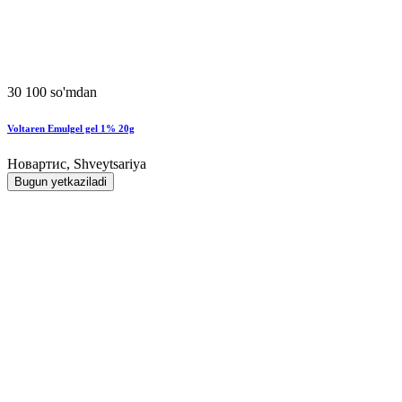
30 100 so'mdan
Voltaren Emulgel gel 1% 20g
Новартис, Shveytsariya
Bugun yetkaziladi