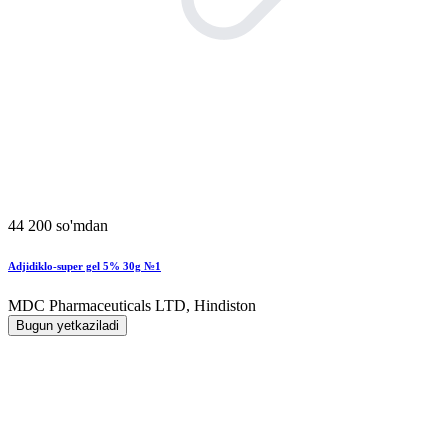
44 200 so'mdan
Adjidiklo-super gel 5% 30g №1
MDC Pharmaceuticals LTD, Hindiston
Bugun yetkaziladi