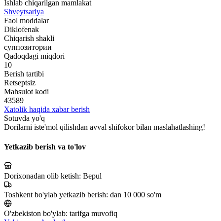
Ishlab chiqarilgan mamlakat
Shveytsariya
Faol moddalar
Diklofenak
Chiqarish shakli
суппозитории
Qadoqdagi miqdori
10
Berish tartibi
Retseptsiz
Mahsulot kodi
43589
Xatolik haqida xabar berish
Sotuvda yo'q
Dorilarni iste'mol qilishdan avval shifokor bilan maslahatlashing!
Yetkazib berish va to'lov
Dorixonadan olib ketish:
Bepul
Toshkent bo'ylab yetkazib berish:
dan 10 000 so'm
O'zbekiston bo'ylab:
tarifga muvofiq