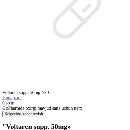
Voltaren supp. 50mg №10
Новартис
0 so'm
GoPharmda oxirgi mavjud sana uchun narx
Kelganida xabar berish
"Voltaren supp. 50mg»