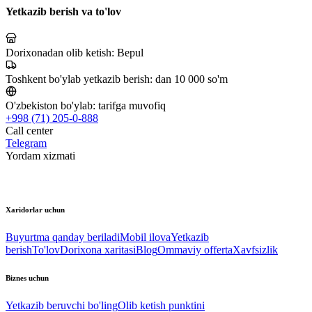
Yetkazib berish va to'lov
Dorixonadan olib ketish:
Bepul
Toshkent bo'ylab yetkazib berish:
dan 10 000 so'm
O'zbekiston bo'ylab:
tarifga muvofiq
+998 (71) 205-0-888
Call center
Telegram
Yordam xizmati
Xaridorlar uchun
Buyurtma qanday beriladi
Mobil ilova
Yetkazib
berish
To'lov
Dorixona xaritasi
Blog
Ommaviy offerta
Xavfsizlik
Biznes uchun
Yetkazib beruvchi bo'ling
Olib ketish punktini