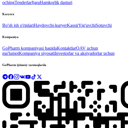
oching
Tenderlar
Ijara
Hamkorlik dasturi
Karyera
Bo'sh ish o'rinlari
Haydovchi-kuryer
Kassir
Yig'uvchi
Sotuvchi
Kompaniya
GoPharm kompaniyasi haqida
Kontaktlar
OAV uchun
ma'lumot
Kompaniya siyosati
Investorlar va aksiyadorlar uchun
GoPharm ijtimoiy tarmoqlarda