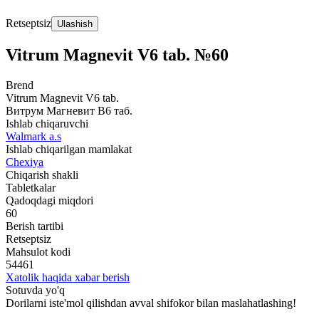
Retseptsiz
Ulashish
Vitrum Magnevit V6 tab. №60
Brend
Vitrum Magnevit V6 tab.
Витрум Магневит В6 таб.
Ishlab chiqaruvchi
Walmark a.s
Ishlab chiqarilgan mamlakat
Chexiya
Chiqarish shakli
Tabletkalar
Qadoqdagi miqdori
60
Berish tartibi
Retseptsiz
Mahsulot kodi
54461
Xatolik haqida xabar berish
Sotuvda yo'q
Dorilarni iste'mol qilishdan avval shifokor bilan maslahatlashing!