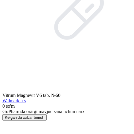
Vitrum Magnevit V6 tab. №60
Walmark a.s
0 so'm
GoPharmda oxirgi mavjud sana uchun narx
Kelganida xabar berish