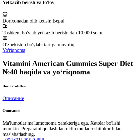
Yetkazib berish va to'lov
Dorixonadan olib ketish:
Bepul
Toshkent bo'ylab yetkazib berish:
dan 10 000 so'm
O'zbekiston bo'ylab:
tarifga muvofiq
Yo'riqnoma
Vitamini American Gummies Super Diet
№40 haqida va yo‘riqnoma
Dori tafsilotlari
Описание
Описание
Ma'lumotlar ma'lumotnoma xarakteriga ega. Xatolar bo'lishi
mumkin. Preparatni qo'llashdan oldin mutlaqo shifokor bilan
maslahatlashing.
+998 (71) 205-0-888