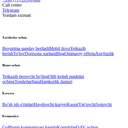
Call center
Telegram
Yordam xizmati
Xaridorlar uchun
Buyurtma qanday beriladi
Mobil ilova
Yetkazib
berish
To'lov
Dorixona xaritasi
Blog
Ommaviy offerta
Xavfsizlik
Biznes uchun
Yetkazib beruvchi bo'ling
Olib ketish punktini
oching
Tenderlar
Ijara
Hamkorlik dasturi
Karyera
Bo'sh ish o'rinlari
Haydovchi-kuryer
Kassir
Yig'uvchi
Sotuvchi
Kompaniya
GoPharm kompaniyasi haqida
Kontaktlar
OAV uchun