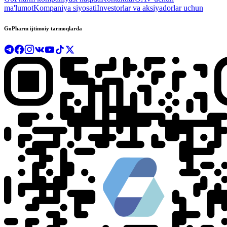
ma'lumot
Kompaniya siyosati
Investorlar va aksiyadorlar uchun
GoPharm ijtimoiy tarmoqlarda