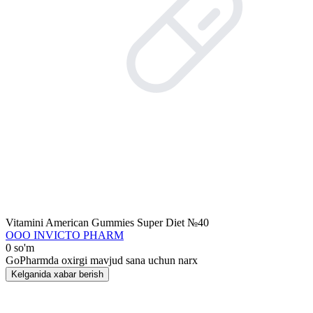
Vitamini American Gummies Super Diet №40
ООО INVICTO PHARM
0 so'm
GoPharmda oxirgi mavjud sana uchun narx
Kelganida xabar berish