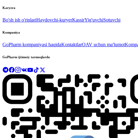
Karyera
Bo'sh ish o'rinlari
Haydovchi-kuryer
Kassir
Yig'uvchi
Sotuvchi
Kompaniya
GoPharm kompaniyasi haqida
Kontaktlar
OAV uchun ma'lumot
Kompan
GoPharm ijtimoiy tarmoqlarda