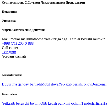
Совместимость С Другими Лекарственными Препаратами
Показания
Упаковка
Фармакологические Действия
Ma'lumotlar ma'lumotnoma xarakteriga ega. Xatolar bo'lishi mumkin. P
+998 (71) 205-0-888
Call center
Telegram
Yordam xizmati
Xaridorlar uchun
Buyurtma qanday beriladi
Mobil ilova
Yetkazib berish
To'lov
Dorixona x
Biznes uchun
Yetkazib beruvchi bo'ling
Olib ketish punktini oching
Tenderlar
Ijara
Ha