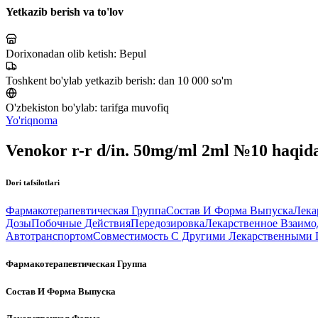
Yetkazib berish va to'lov
Dorixonadan olib ketish:
Bepul
Toshkent bo'ylab yetkazib berish:
dan 10 000 so'm
O'zbekiston bo'ylab:
tarifga muvofiq
Yo'riqnoma
Venokor r-r d/in. 50mg/ml 2ml №10 haqid
Dori tafsilotlari
Фармакотерапевтическая Группа
Состав И Форма Выпуска
Лека
Дозы
Побочные Действия
Передозировка
Лекарственное Взаимо
Автотранспортом
Совместимость С Другими Лекарственными 
Фармакотерапевтическая Группа
Состав И Форма Выпуска