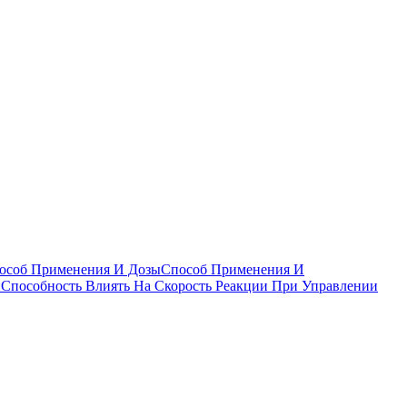
особ Применения И Дозы
Способ Применения И
и
Способность Влиять На Скорость Реакции При Управлении