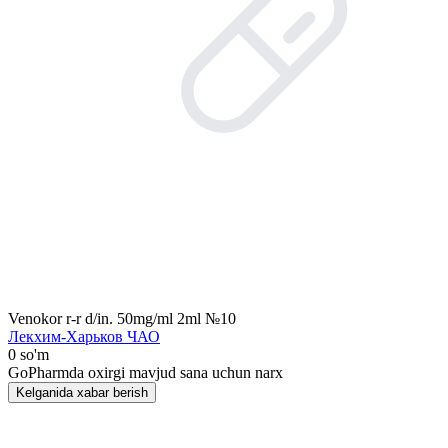
Venokor r-r d/in. 50mg/ml 2ml №10
Лекхим-Харьков ЧАО
0 so'm
GoPharmda oxirgi mavjud sana uchun narx
Kelganida xabar berish