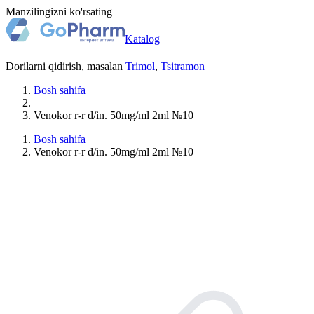
Manzilingizni ko'rsating
Katalog
Dorilarni qidirish, masalan
Trimol
,
Tsitramon
Bosh sahifa
Venokor r-r d/in. 50mg/ml 2ml №10
Bosh sahifa
Venokor r-r d/in. 50mg/ml 2ml №10