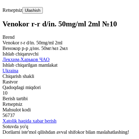
Retseptsiz
Ulashish
Venokor r-r d/in. 50mg/ml 2ml №10
Brend
Venokor r-r d/in. 50mg/ml 2ml
Венокор р-р д/ин. 50мг/мл 2мл
Ishlab chiqaruvchi
Лекхим-Харьков ЧАО
Ishlab chiqarilgan mamlakat
Ukraina
Chiqarish shakli
Rastvor
Qadoqdagi miqdori
10
Berish tartibi
Retseptsiz
Mahsulot kodi
56737
Xatolik haqida xabar berish
Sotuvda yo'q
Dorilarni iste'mol qilishdan avval shifokor bilan maslahatlashing!