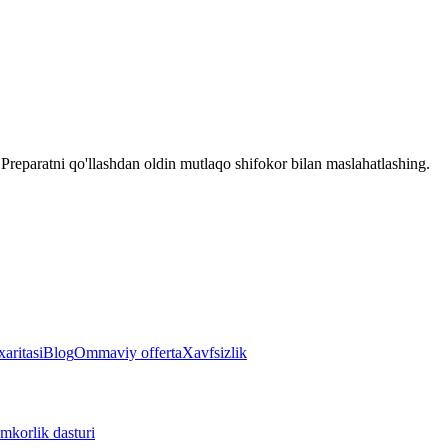
reparatni qo'llashdan oldin mutlaqo shifokor bilan maslahatlashing.
aritasi
Blog
Ommaviy offerta
Xavfsizlik
mkorlik dasturi