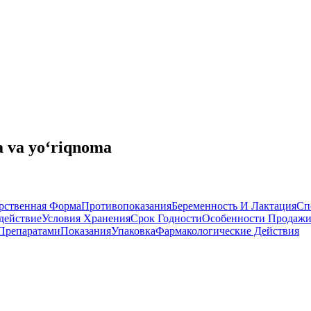
a va yo‘riqnoma
рственная Форма
Противопоказания
Беременность И Лактация
Сп
действие
Условия Хранения
Срок Годности
Особенности Продаж
Препаратами
Показания
Упаковка
Фармакологические Действия