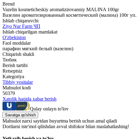
Brend
Vazelin kosmeticheskiy aromatizirovanniy MALINA 100gr
Вазелин ароматизированный косметический (малина) 100г уп.
Ishlab chiqaruvchi
Ziyo Nur Farm ЧП
Ishlab chiqarilgan mamlakat
O'zbekiston
Faol moddalar
парафин мягкий белый (вазелин)
Chiqarish shakli
Тюбик
Berish tartibi
Retseptsiz
Kategoriya
Tibbiy vositalar
Mahsulot kodi
50379
Xatolik haqida xabar berish
Qulay onlayn to'lov
Savatga qo'shish
Mahsulot narxi saytdan buyurtma berish uchun amal qiladi
Dorilarni iste'mol qilishdan avval shifokor bilan maslahatlashing!
Yetkazib berish va to'lov