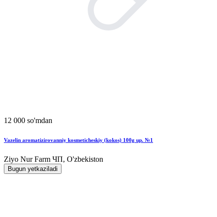
12 000 so'mdan
Vazelin aromatizirovanniy kosmeticheskiy (kokos) 100g up. №1
Ziyo Nur Farm ЧП, O'zbekiston
Bugun yetkaziladi