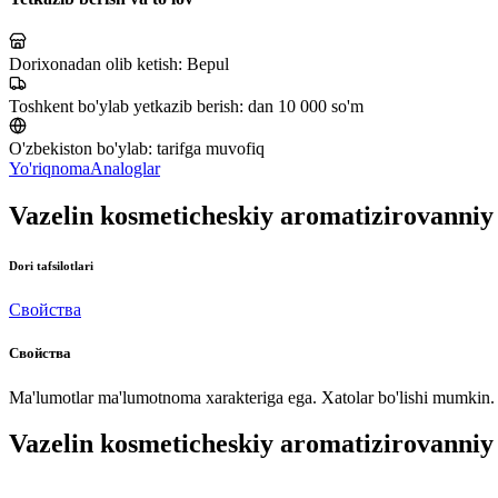
Dorixonadan olib ketish:
Bepul
Toshkent bo'ylab yetkazib berish:
dan 10 000 so'm
O'zbekiston bo'ylab:
tarifga muvofiq
Yo'riqnoma
Analoglar
Vazelin kosmeticheskiy aromatizirovann
Dori tafsilotlari
Свойства
Свойства
Ma'lumotlar ma'lumotnoma xarakteriga ega. Xatolar bo'lishi mumkin. P
Vazelin kosmeticheskiy aromatizirovanni