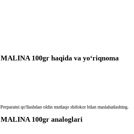
iy MALINA 100gr haqida va yo‘riqnoma
reparatni qo'llashdan oldin mutlaqo shifokor bilan maslahatlashing.
y MALINA 100gr analoglari