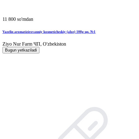
11 800 so'mdan
Vazelin aromatizirovanniy kosmeticheskiy (aloe) 100g up. №1
Ziyo Nur Farm ЧП, O'zbekiston
Bugun yetkaziladi