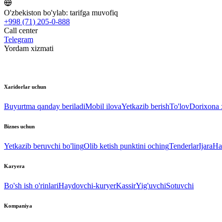
O'zbekiston bo'ylab:
tarifga muvofiq
+998 (71) 205-0-888
Call center
Telegram
Yordam xizmati
Xaridorlar uchun
Buyurtma qanday beriladi
Mobil ilova
Yetkazib berish
To'lov
Dorixona x
Biznes uchun
Yetkazib beruvchi bo'ling
Olib ketish punktini oching
Tenderlar
Ijara
Ha
Karyera
Bo'sh ish o'rinlari
Haydovchi-kuryer
Kassir
Yig'uvchi
Sotuvchi
Kompaniya