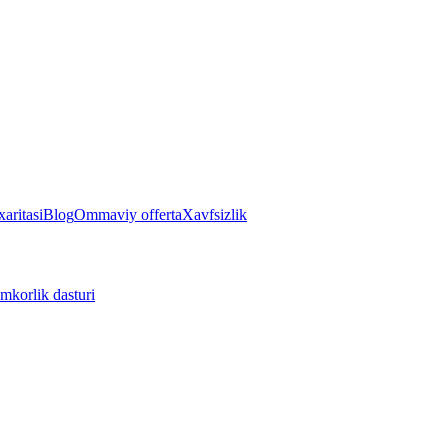
aritasi
Blog
Ommaviy offerta
Xavfsizlik
mkorlik dasturi