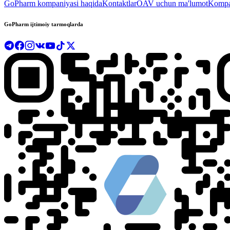
GoPharm kompaniyasi haqida
Kontaktlar
OAV uchun ma'lumot
Kompan
GoPharm ijtimoiy tarmoqlarda