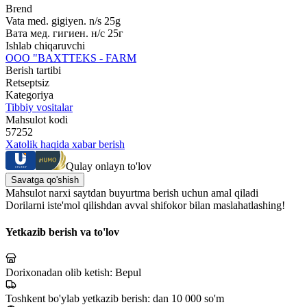
Brend
Vata med. gigiyen. n/s 25g
Вата мед. гигиен. н/с 25г
Ishlab chiqaruvchi
ООО "BAХTTEKS - FARM
Berish tartibi
Retseptsiz
Kategoriya
Tibbiy vositalar
Mahsulot kodi
57252
Xatolik haqida xabar berish
Qulay onlayn to'lov
Savatga qo'shish
Mahsulot narxi saytdan buyurtma berish uchun amal qiladi
Dorilarni iste'mol qilishdan avval shifokor bilan maslahatlashing!
Yetkazib berish va to'lov
Dorixonadan olib ketish:
Bepul
Toshkent bo'ylab yetkazib berish:
dan 10 000 so'm