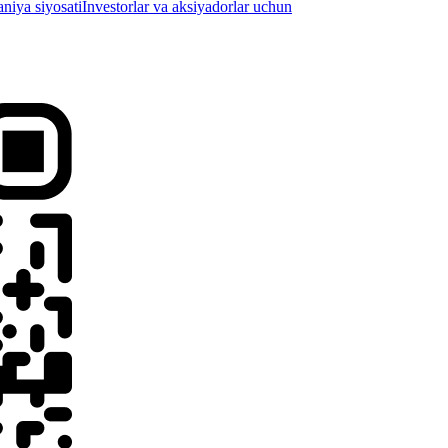
iya siyosati
Investorlar va aksiyadorlar uchun