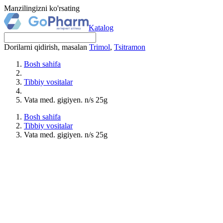
Manzilingizni ko'rsating
Katalog
Dorilarni qidirish, masalan
Trimol
,
Tsitramon
Bosh sahifa
Tibbiy vositalar
Vata med. gigiyen. n/s 25g
Bosh sahifa
Tibbiy vositalar
Vata med. gigiyen. n/s 25g