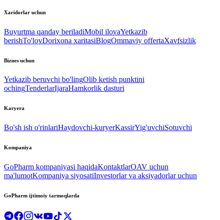
Xaridorlar uchun
Buyurtma qanday beriladi
Mobil ilova
Yetkazib
berish
To'lov
Dorixona xaritasi
Blog
Ommaviy offerta
Xavfsizlik
Biznes uchun
Yetkazib beruvchi bo'ling
Olib ketish punktini
oching
Tenderlar
Ijara
Hamkorlik dasturi
Karyera
Bo'sh ish o'rinlari
Haydovchi-kuryer
Kassir
Yig'uvchi
Sotuvchi
Kompaniya
GoPharm kompaniyasi haqida
Kontaktlar
OAV uchun
ma'lumot
Kompaniya siyosati
Investorlar va aksiyadorlar uchun
GoPharm ijtimoiy tarmoqlarda