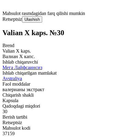
Mahsulot rasmdagidan farq qilishi mumkin
Retseptsiz
Ulashish
Valian X kaps. №30
Brend
Valian X kaps.
Валиан Х капс.
Ishlab chiqaruvchi
Мега Лайфсаинсиз
Ishlab chiqarilgan mamlakat
Avstraliya
Faol moddalar
валерианы экстракт
Chiqarish shakli
Kapsula
Qadoqdagi miqdori
30
Berish tartibi
Retseptsiz
Mahsulot kodi
37159