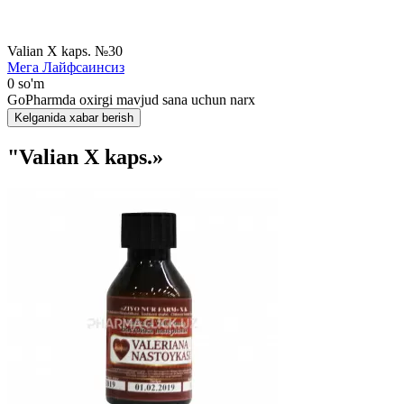
Valian X kaps. №30
Мега Лайфсаинсиз
0 so'm
GoPharmda oxirgi mavjud sana uchun narx
Kelganida xabar berish
"Valian X kaps.»