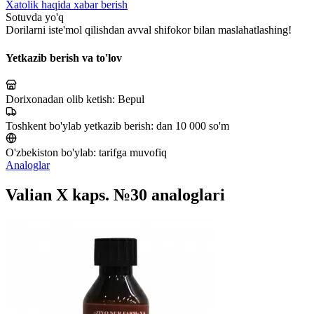
Xatolik haqida xabar berish
Sotuvda yo'q
Dorilarni iste'mol qilishdan avval shifokor bilan maslahatlashing!
Yetkazib berish va to'lov
Dorixonadan olib ketish:
Bepul
Toshkent bo'ylab yetkazib berish:
dan 10 000 so'm
O'zbekiston bo'ylab:
tarifga muvofiq
Analoglar
Valian X kaps. №30 analoglari