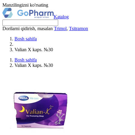
Manzilingizni ko'rsating
Katalog
Dorilarni qidirish, masalan
Trimol
,
Tsitramon
Bosh sahifa
Valian X kaps. №30
Bosh sahifa
Valian X kaps. №30