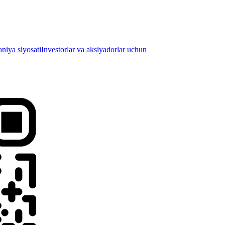
iya siyosati
Investorlar va aksiyadorlar uchun