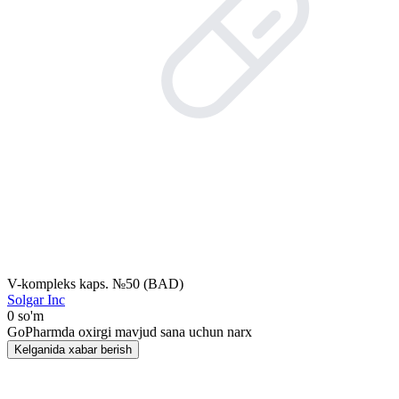
V-kompleks kaps. №50 (BAD)
Solgar Inc
0 so'm
GoPharmda oxirgi mavjud sana uchun narx
Kelganida xabar berish