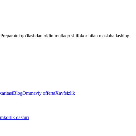
reparatni qo'llashdan oldin mutlaqo shifokor bilan maslahatlashing.
aritasi
Blog
Ommaviy offerta
Xavfsizlik
mkorlik dasturi