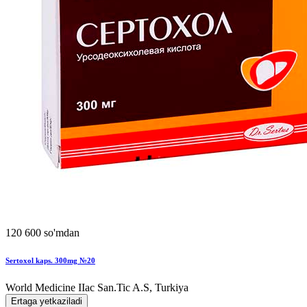
120 600 so'mdan
Sertoxol kaps. 300mg №20
World Мedicine IIac San.Tic A.S, Turkiya
Ertaga yetkaziladi