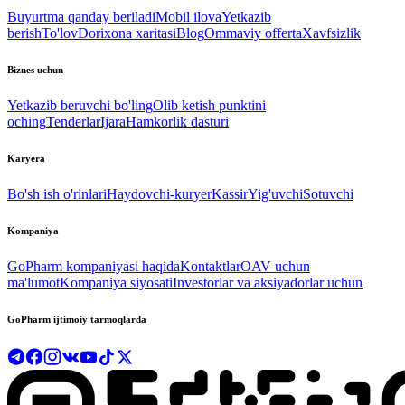
Buyurtma qanday beriladi
Mobil ilova
Yetkazib
berish
To'lov
Dorixona xaritasi
Blog
Ommaviy offerta
Xavfsizlik
Biznes uchun
Yetkazib beruvchi bo'ling
Olib ketish punktini
oching
Tenderlar
Ijara
Hamkorlik dasturi
Karyera
Bo'sh ish o'rinlari
Haydovchi-kuryer
Kassir
Yig'uvchi
Sotuvchi
Kompaniya
GoPharm kompaniyasi haqida
Kontaktlar
OAV uchun
ma'lumot
Kompaniya siyosati
Investorlar va aksiyadorlar uchun
GoPharm ijtimoiy tarmoqlarda