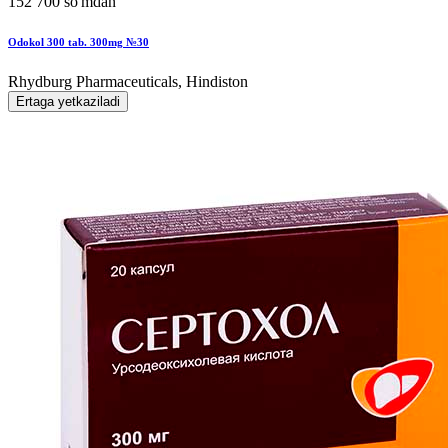
152 700 so'mdan
Odokol 300 tab. 300mg №30
Rhydburg Pharmaceuticals, Hindiston
Ertaga yetkaziladi