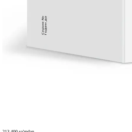
213 400 so'mdan