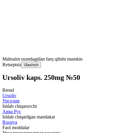
Mahsulot rasmdagidan farq qilishi mumkin
Retseptsiz
Ulashish
Ursoliv kaps. 250mg №50
Brend
Ursoliv
Урсолив
Ishlab chiqaruvchi
Авва Рус
Ishlab chiqarilgan mamlakat
Rossiya
Faol moddalar
Урсодезоксихолевая кислота