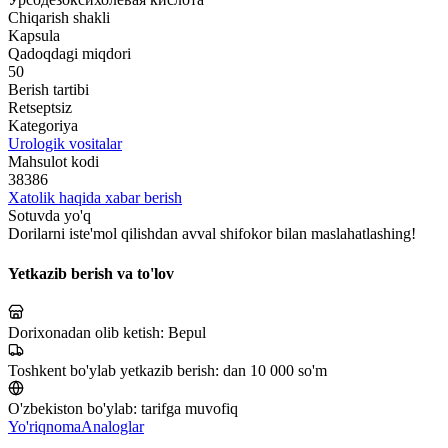
Chiqarish shakli
Kapsula
Qadoqdagi miqdori
50
Berish tartibi
Retseptsiz
Kategoriya
Urologik vositalar
Mahsulot kodi
38386
Xatolik haqida xabar berish
Sotuvda yo'q
Dorilarni iste'mol qilishdan avval shifokor bilan maslahatlashing!
Yetkazib berish va to'lov
Dorixonadan olib ketish:
Bepul
Toshkent bo'ylab yetkazib berish:
dan 10 000 so'm
O'zbekiston bo'ylab:
tarifga muvofiq
Yo'riqnoma
Analoglar