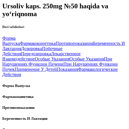
Ursoliv kaps. 250mg №50 haqida va
yo‘riqnoma
Dori tafsilotlari
Форма
Выпуска
Фармакокинетика
Противопоказания
Беременность И
Лактация
Дозировка
Побочные
Действия
Передозировка
Лекарственное
Взаимодействие
Особые Указания
Особые Указания
При
Нарушениях Функции Печени
При Нарушениях Функции
Почек
Применение У Детей
Показания
Фармакологические
Действия
Форма Выпуска
Фармакокинетика
Противопоказания
Беременность И Лактация