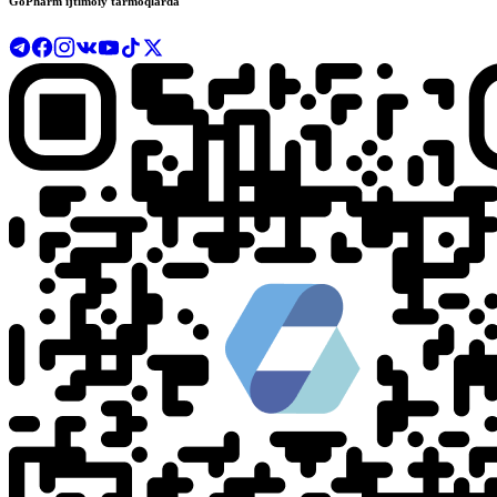
GoPharm ijtimoiy tarmoqlarda