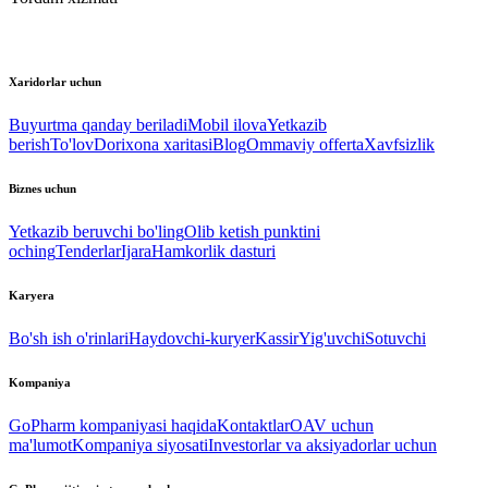
Xaridorlar uchun
Buyurtma qanday beriladi
Mobil ilova
Yetkazib
berish
To'lov
Dorixona xaritasi
Blog
Ommaviy offerta
Xavfsizlik
Biznes uchun
Yetkazib beruvchi bo'ling
Olib ketish punktini
oching
Tenderlar
Ijara
Hamkorlik dasturi
Karyera
Bo'sh ish o'rinlari
Haydovchi-kuryer
Kassir
Yig'uvchi
Sotuvchi
Kompaniya
GoPharm kompaniyasi haqida
Kontaktlar
OAV uchun
ma'lumot
Kompaniya siyosati
Investorlar va aksiyadorlar uchun