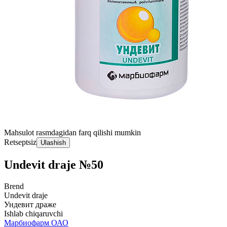
Mahsulot rasmdagidan farq qilishi mumkin
Retseptsiz
Ulashish
Undevit draje №50
Brend
Undevit draje
Ундевит драже
Ishlab chiqaruvchi
Марбиофарм ОАО