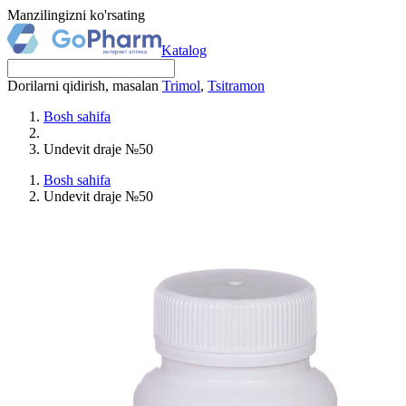
Manzilingizni ko'rsating
Katalog
Dorilarni qidirish, masalan
Trimol
,
Tsitramon
Bosh sahifa
Undevit draje №50
Bosh sahifa
Undevit draje №50