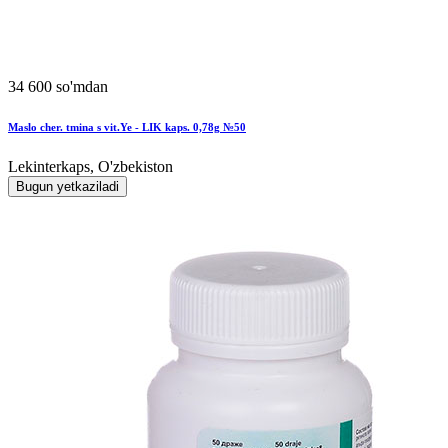
34 600 so'mdan
Maslo cher. tmina s vit.Ye - LIK kaps. 0,78g №50
Lekinterkaps, O'zbekiston
Bugun yetkaziladi