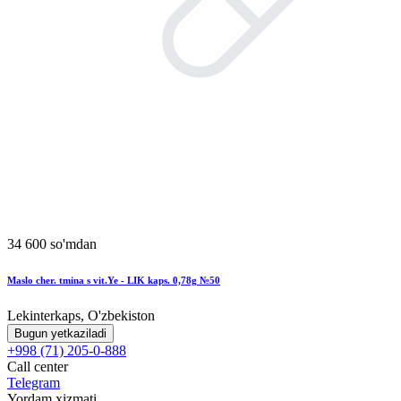
34 600 so'mdan
Maslo cher. tmina s vit.Ye - LIK kaps. 0,78g №50
Lekinterkaps, O'zbekiston
Bugun yetkaziladi
+998 (71) 205-0-888
Call center
Telegram
Yordam xizmati