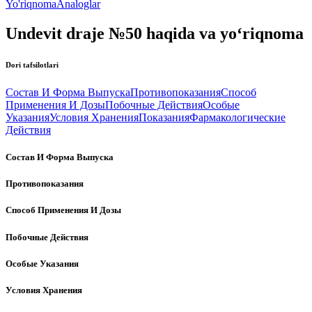
Yo'riqnoma
Analoglar
Undevit draje №50 haqida va yo‘riqnoma
Dori tafsilotlari
Состав И Форма Выпуска
Противопоказания
Способ
Применения И Дозы
Побочные Действия
Особые
Указания
Условия Хранения
Показания
Фармакологические
Действия
Состав И Форма Выпуска
Противопоказания
Способ Применения И Дозы
Побочные Действия
Особые Указания
Условия Хранения