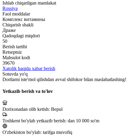
Ishlab chiqarilgan mamlakat
Rossiya
Faol moddalar
Комплекс витамины
Chiqarish shakli
Драже
Qadoqdagi miqdori
50
Berish tartibi
Retseptsiz
Mahsulot kodi
39670
Xatolik haqida xabar berish
Sotuvda yo'q
Dorilarni iste'mol qilishdan avval shifokor bilan maslahatlashing!
Yetkazib berish va to'lov
Dorixonadan olib ketish:
Bepul
Toshkent bo'ylab yetkazib berish:
dan 10 000 so'm
O'zbekiston bo'ylab:
tarifga muvofiq