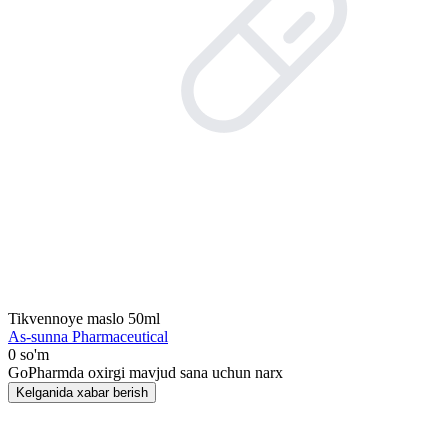
Tikvennoye maslo 50ml
As-sunna Pharmaceutical
0 so'm
GoPharmda oxirgi mavjud sana uchun narx
Kelganida xabar berish