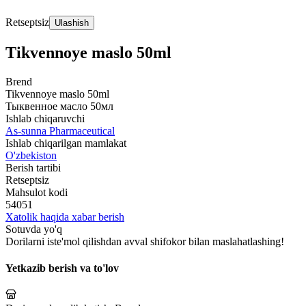
Retseptsiz
Ulashish
Tikvennoye maslo 50ml
Brend
Tikvennoye maslo 50ml
Тыквенное масло 50мл
Ishlab chiqaruvchi
As-sunna Pharmaceutical
Ishlab chiqarilgan mamlakat
O'zbekiston
Berish tartibi
Retseptsiz
Mahsulot kodi
54051
Xatolik haqida xabar berish
Sotuvda yo'q
Dorilarni iste'mol qilishdan avval shifokor bilan maslahatlashing!
Yetkazib berish va to'lov