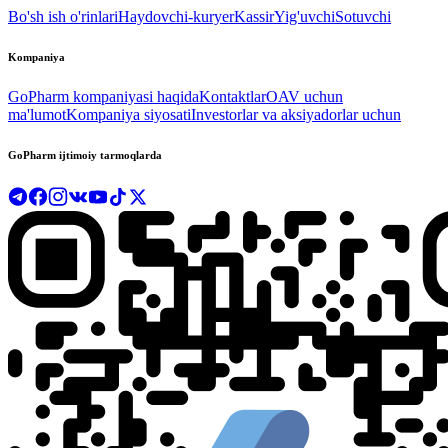
Bo'sh ish o'rinlari
Haydovchi-kuryer
Kassir
Yig'uvchi
Sotuvchi
Kompaniya
GoPharm kompaniyasi haqida
Kontaktlar
OAV uchun
ma'lumot
Kompaniya siyosati
Investorlar va aksiyadorlar uchun
GoPharm ijtimoiy tarmoqlarda