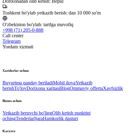
Dorixonadan olib ketish:
Bepul
Toshkent bo'ylab yetkazib berish:
dan 10 000 so'm
O'zbekiston bo'ylab:
tarifga muvofiq
+998 (71) 205-0-888
Call center
Telegram
Yordam xizmati
Xaridorlar uchun
Buyurtma qanday beriladi
Mobil ilova
Yetkazib
berish
To'lov
Dorixona xaritasi
Blog
Ommaviy offerta
Xavfsizlik
Biznes uchun
Yetkazib beruvchi bo'ling
Olib ketish punktini
oching
Tenderlar
Ijara
Hamkorlik dasturi
Karyera