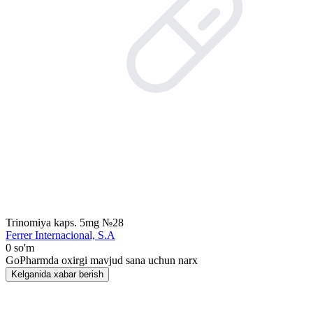
Trinomiya kaps. 5mg №28
Ferrer Internacional, S.A
0 so'm
GoPharmda oxirgi mavjud sana uchun narx
Kelganida xabar berish