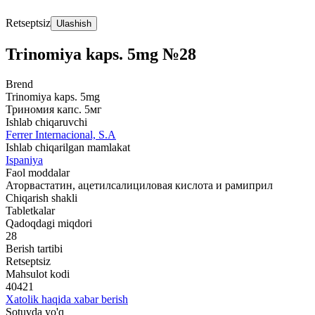
Retseptsiz
Ulashish
Trinomiya kaps. 5mg №28
Brend
Trinomiya kaps. 5mg
Триномия капс. 5мг
Ishlab chiqaruvchi
Ferrer Internacional, S.A
Ishlab chiqarilgan mamlakat
Ispaniya
Faol moddalar
Аторвастатин, ацетилсалициловая кислота и рамиприл
Chiqarish shakli
Tabletkalar
Qadoqdagi miqdori
28
Berish tartibi
Retseptsiz
Mahsulot kodi
40421
Xatolik haqida xabar berish
Sotuvda yo'q