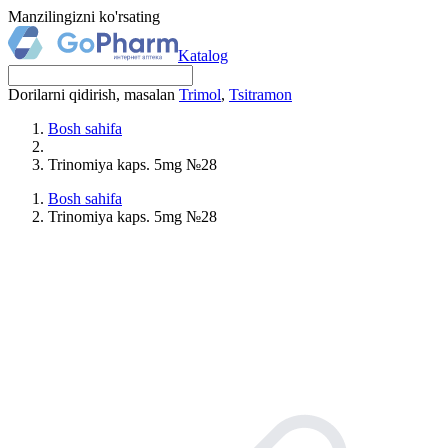
Manzilingizni ko'rsating
Katalog
Dorilarni qidirish, masalan
Trimol
,
Tsitramon
Bosh sahifa
Trinomiya kaps. 5mg №28
Bosh sahifa
Trinomiya kaps. 5mg №28