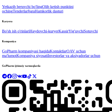
Yetkazib beruvchi bo'ling
Olib ketish punktini
oching
Tenderlar
Ijara
Hamkorlik dasturi
Karyera
Bo'sh ish o'rinlari
Haydovchi-kuryer
Kassir
Yig'uvchi
Sotuvchi
Kompaniya
GoPharm kompaniyasi haqida
Kontaktlar
OAV uchun
ma'lumot
Kompaniya siyosati
Investorlar va aksiyadorlar uchun
GoPharm ijtimoiy tarmoqlarda