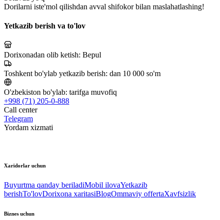
Dorilarni iste'mol qilishdan avval shifokor bilan maslahatlashing!
Yetkazib berish va to'lov
Dorixonadan olib ketish:
Bepul
Toshkent bo'ylab yetkazib berish:
dan 10 000 so'm
O'zbekiston bo'ylab:
tarifga muvofiq
+998 (71) 205-0-888
Call center
Telegram
Yordam xizmati
Xaridorlar uchun
Buyurtma qanday beriladi
Mobil ilova
Yetkazib
berish
To'lov
Dorixona xaritasi
Blog
Ommaviy offerta
Xavfsizlik
Biznes uchun