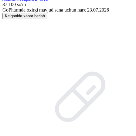
87 100 so'm
GoPharmda oxirgi mavjud sana uchun narx 23.07.2026
Kelganida xabar berish