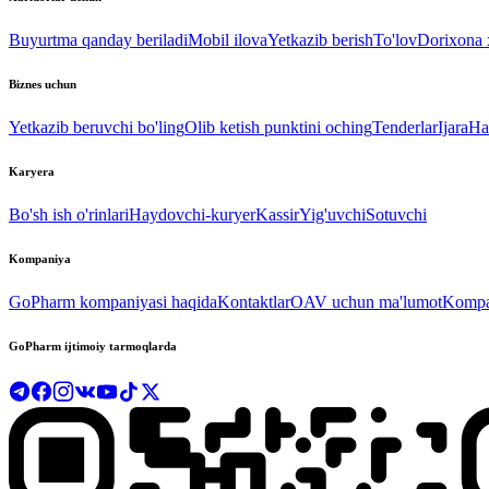
Buyurtma qanday beriladi
Mobil ilova
Yetkazib berish
To'lov
Dorixona x
Biznes uchun
Yetkazib beruvchi bo'ling
Olib ketish punktini oching
Tenderlar
Ijara
Ha
Karyera
Bo'sh ish o'rinlari
Haydovchi-kuryer
Kassir
Yig'uvchi
Sotuvchi
Kompaniya
GoPharm kompaniyasi haqida
Kontaktlar
OAV uchun ma'lumot
Kompan
GoPharm ijtimoiy tarmoqlarda