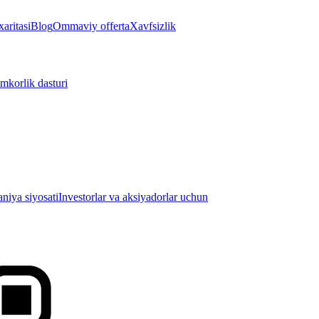
aritasi
Blog
Ommaviy offerta
Xavfsizlik
mkorlik dasturi
iya siyosati
Investorlar va aksiyadorlar uchun