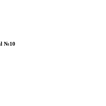
ml №10