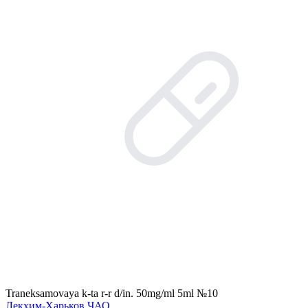
Traneksamovaya k-ta r-r d/in. 50mg/ml 5ml №10
Лекхим-Харьков ЧАО