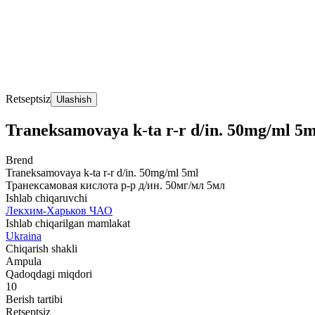
Retseptsiz
Ulashish
Traneksamovaya k-ta r-r d/in. 50mg/ml 5
Brend
Traneksamovaya k-ta r-r d/in. 50mg/ml 5ml
Транексамовая кислота р-р д/ин. 50мг/мл 5мл
Ishlab chiqaruvchi
Лекхим-Харьков ЧАО
Ishlab chiqarilgan mamlakat
Ukraina
Chiqarish shakli
Ampula
Qadoqdagi miqdori
10
Berish tartibi
Retseptsiz