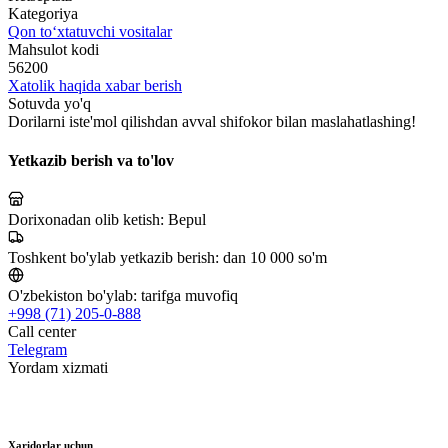
Kategoriya
Qon to‘xtatuvchi vositalar
Mahsulot kodi
56200
Xatolik haqida xabar berish
Sotuvda yo'q
Dorilarni iste'mol qilishdan avval shifokor bilan maslahatlashing!
Yetkazib berish va to'lov
Dorixonadan olib ketish:
Bepul
Toshkent bo'ylab yetkazib berish:
dan 10 000 so'm
O'zbekiston bo'ylab:
tarifga muvofiq
+998 (71) 205-0-888
Call center
Telegram
Yordam xizmati
Xaridorlar uchun