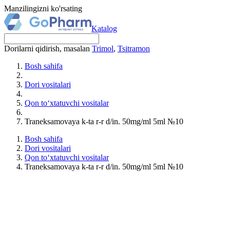
Manzilingizni ko'rsating
Katalog
Dorilarni qidirish, masalan
Trimol
,
Tsitramon
Bosh sahifa
Dori vositalari
Qon to‘xtatuvchi vositalar
Traneksamovaya k-ta r-r d/in. 50mg/ml 5ml №10
Bosh sahifa
Dori vositalari
Qon to‘xtatuvchi vositalar
Traneksamovaya k-ta r-r d/in. 50mg/ml 5ml №10