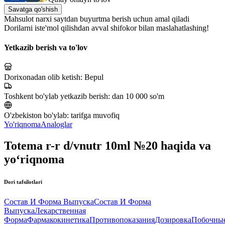
Savatga qo'shish
Mahsulot narxi saytdan buyurtma berish uchun amal qiladi
Dorilarni iste'mol qilishdan avval shifokor bilan maslahatlashing!
Yetkazib berish va to'lov
Dorixonadan olib ketish:
Bepul
Toshkent bo'ylab yetkazib berish:
dan 10 000 so'm
O'zbekiston bo'ylab:
tarifga muvofiq
Yo'riqnoma
Analoglar
Totema r-r d/vnutr 10ml №20 haqida va
yo‘riqnoma
Dori tafsilotlari
Состав И Форма Выпуска
Состав И Форма
Выпуска
Лекарственная
Форма
Фармакокинетика
Противопоказания
Дозировка
Побочны