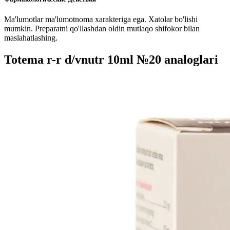
Ma'lumotlar ma'lumotnoma xarakteriga ega. Xatolar bo'lishi
mumkin. Preparatni qo'llashdan oldin mutlaqo shifokor bilan
maslahatlashing.
Totema r-r d/vnutr 10ml №20 analoglari