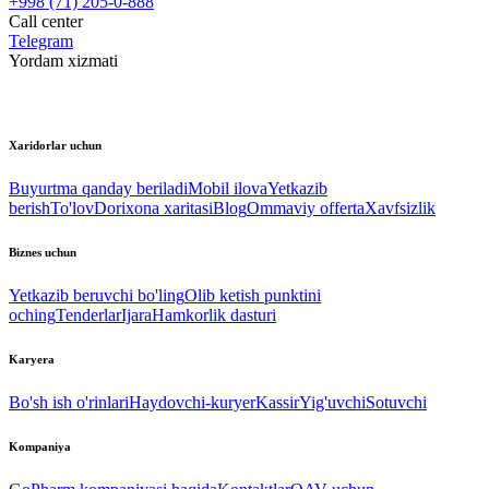
+998 (71) 205-0-888
Call center
Telegram
Yordam xizmati
Xaridorlar uchun
Buyurtma qanday beriladi
Mobil ilova
Yetkazib
berish
To'lov
Dorixona xaritasi
Blog
Ommaviy offerta
Xavfsizlik
Biznes uchun
Yetkazib beruvchi bo'ling
Olib ketish punktini
oching
Tenderlar
Ijara
Hamkorlik dasturi
Karyera
Bo'sh ish o'rinlari
Haydovchi-kuryer
Kassir
Yig'uvchi
Sotuvchi
Kompaniya