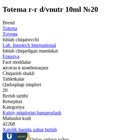
Totema r-r d/vnutr 10ml №20
Brend
Totema
Тотема
Ishlab chiqaruvchi
Lab. Innotech International
Ishlab chiqarilgan mamlakat
Fransiya
Faol moddalar
железа в комбинации
Chiqarish shakli
Tabletkalar
Qadoqdagi miqdori
20
Berish tartibi
Retseptsiz
Kategoriya
Kalsiy miqdorini barqarorlash
Mahsulot kodi
42268
Xatolik haqida xabar berish
Qulay onlayn to'lov