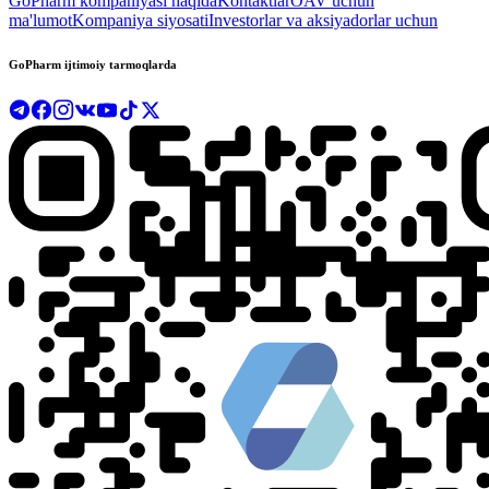
GoPharm kompaniyasi haqida
Kontaktlar
OAV uchun
ma'lumot
Kompaniya siyosati
Investorlar va aksiyadorlar uchun
GoPharm ijtimoiy tarmoqlarda