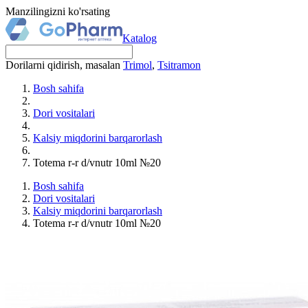
Manzilingizni ko'rsating
Katalog
Dorilarni qidirish, masalan
Trimol
,
Tsitramon
Bosh sahifa
Dori vositalari
Kalsiy miqdorini barqarorlash
Totema r-r d/vnutr 10ml №20
Bosh sahifa
Dori vositalari
Kalsiy miqdorini barqarorlash
Totema r-r d/vnutr 10ml №20