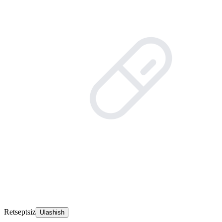
Retseptsiz
Ulashish