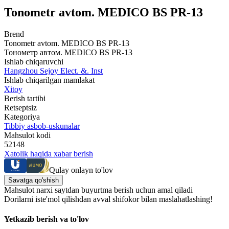
Tonometr avtom. MEDICO BS PR-13
Brend
Tonometr avtom. MEDICO BS PR-13
Тонометр автом. MEDICO BS PR-13
Ishlab chiqaruvchi
Hangzhou Sejoy Elect. &. Inst
Ishlab chiqarilgan mamlakat
Xitoy
Berish tartibi
Retseptsiz
Kategoriya
Tibbiy asbob-uskunalar
Mahsulot kodi
52148
Xatolik haqida xabar berish
Qulay onlayn to'lov
Savatga qo'shish
Mahsulot narxi saytdan buyurtma berish uchun amal qiladi
Dorilarni iste'mol qilishdan avval shifokor bilan maslahatlashing!
Yetkazib berish va to'lov