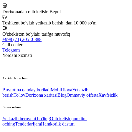
Dorixonadan olib ketish:
Bepul
Toshkent bo'ylab yetkazib berish:
dan 10 000 so'm
O'zbekiston bo'ylab:
tarifga muvofiq
+998 (71) 205-0-888
Call center
Telegram
Yordam xizmati
Xaridorlar uchun
Buyurtma qanday beriladi
Mobil ilova
Yetkazib
berish
To'lov
Dorixona xaritasi
Blog
Ommaviy offerta
Xavfsizlik
Biznes uchun
Yetkazib beruvchi bo'ling
Olib ketish punktini
oching
Tenderlar
Ijara
Hamkorlik dasturi