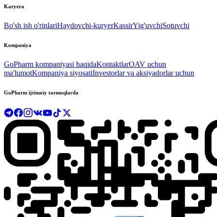
Karyera
Bo'sh ish o'rinlari
Haydovchi-kuryer
Kassir
Yig'uvchi
Sotuvchi
Kompaniya
GoPharm kompaniyasi haqida
Kontaktlar
OAV uchun
ma'lumot
Kompaniya siyosati
Investorlar va aksiyadorlar uchun
GoPharm ijtimoiy tarmoqlarda