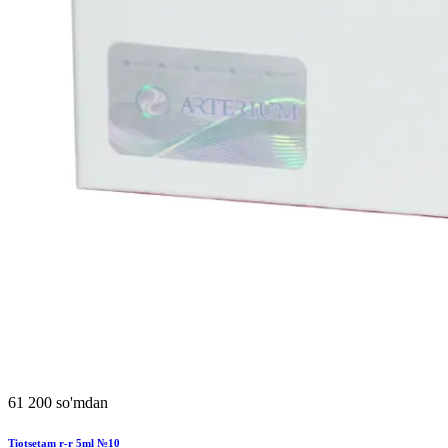
61 200 so'mdan
Tiotsetam r-r 5ml №10