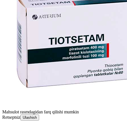
Mahsulot rasmdagidan farq qilishi mumkin
Retseptsiz
Ulashish