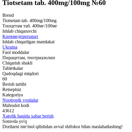
Tiotsetam tab. 400mg/100mg №60
Brend
Tiotsetam tab. 400mg/100mg
Тиоцетам таб. 400мг/100мг
Ishlab chiqaruvchi
Киевмедпрепарат
Ishlab chiqarilgan mamlakat
Ukraina
Faol moddalar
Пирацетам, тиотриазолин
Chiqarish shakli
Tabletkalar
Qadoqdagi miqdori
60
Berish tartibi
Retseptsiz
Kategoriya
Nootropik vositalar
Mahsulot kodi
43612
Xatolik haqida xabar berish
Sotuvda yo'q
Dorilarni iste'mol qilishdan avval shifokor bilan maslahatlashing!