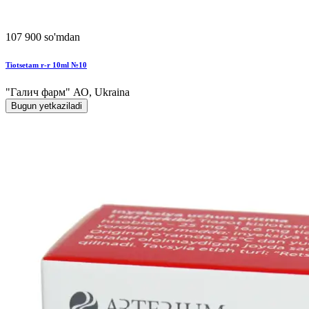
107 900 so'mdan
Tiotsetam r-r 10ml №10
"Галич фарм" АО, Ukraina
Bugun yetkaziladi