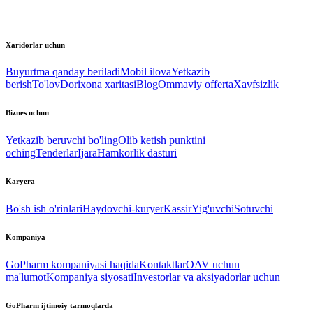
Xaridorlar uchun
Buyurtma qanday beriladi
Mobil ilova
Yetkazib
berish
To'lov
Dorixona xaritasi
Blog
Ommaviy offerta
Xavfsizlik
Biznes uchun
Yetkazib beruvchi bo'ling
Olib ketish punktini
oching
Tenderlar
Ijara
Hamkorlik dasturi
Karyera
Bo'sh ish o'rinlari
Haydovchi-kuryer
Kassir
Yig'uvchi
Sotuvchi
Kompaniya
GoPharm kompaniyasi haqida
Kontaktlar
OAV uchun
ma'lumot
Kompaniya siyosati
Investorlar va aksiyadorlar uchun
GoPharm ijtimoiy tarmoqlarda