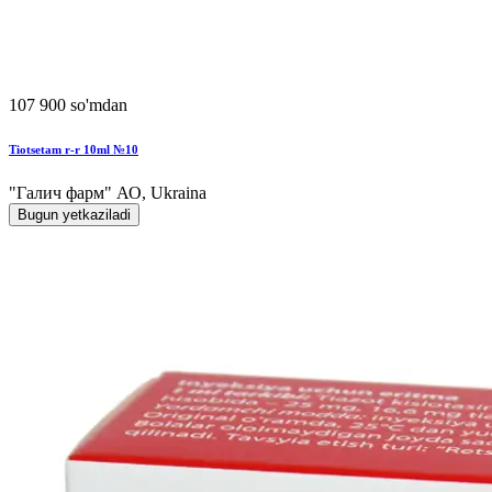
107 900 so'mdan
Tiotsetam r-r 10ml №10
"Галич фарм" АО, Ukraina
Bugun yetkaziladi