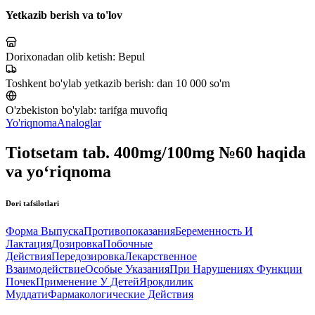
Yetkazib berish va to'lov
Dorixonadan olib ketish:
Bepul
Toshkent bo'ylab yetkazib berish:
dan 10 000 so'm
O'zbekiston bo'ylab:
tarifga muvofiq
Yo'riqnoma
Analoglar
Tiotsetam tab. 400mg/100mg №60 haqida
va yo‘riqnoma
Dori tafsilotlari
Форма Выпуска
Противопоказания
Беременность И
Лактация
Дозировка
Побочные
Действия
Передозировка
Лекарственное
Взаимодействие
Особые Указания
При Нарушениях Функции
Почек
Применение У Детей
Яроқлилик
Муддати
Фармакологические Действия