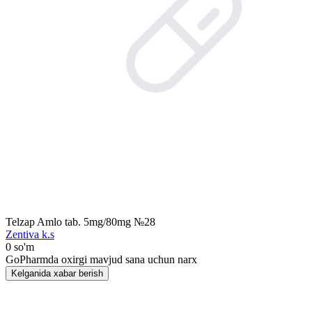
Telzap Amlo tab. 5mg/80mg №28
Zentiva k.s
0 so'm
GoPharmda oxirgi mavjud sana uchun narx
Kelganida xabar berish