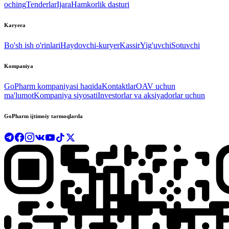
oching
Tenderlar
Ijara
Hamkorlik dasturi
Karyera
Bo'sh ish o'rinlari
Haydovchi-kuryer
Kassir
Yig'uvchi
Sotuvchi
Kompaniya
GoPharm kompaniyasi haqida
Kontaktlar
OAV uchun
ma'lumot
Kompaniya siyosati
Investorlar va aksiyadorlar uchun
GoPharm ijtimoiy tarmoqlarda