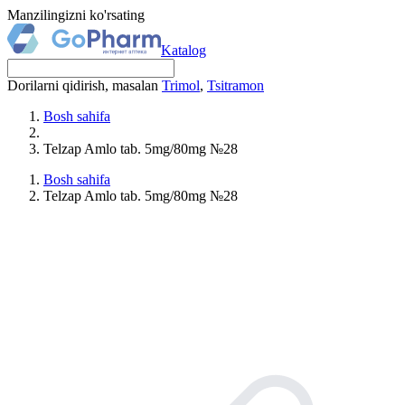
Manzilingizni ko'rsating
Katalog
Dorilarni qidirish, masalan
Trimol
,
Tsitramon
Bosh sahifa
Telzap Amlo tab. 5mg/80mg №28
Bosh sahifa
Telzap Amlo tab. 5mg/80mg №28