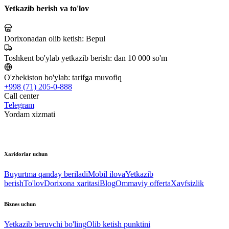
Yetkazib berish va to'lov
Dorixonadan olib ketish:
Bepul
Toshkent bo'ylab yetkazib berish:
dan 10 000 so'm
O'zbekiston bo'ylab:
tarifga muvofiq
+998 (71) 205-0-888
Call center
Telegram
Yordam xizmati
Xaridorlar uchun
Buyurtma qanday beriladi
Mobil ilova
Yetkazib
berish
To'lov
Dorixona xaritasi
Blog
Ommaviy offerta
Xavfsizlik
Biznes uchun
Yetkazib beruvchi bo'ling
Olib ketish punktini