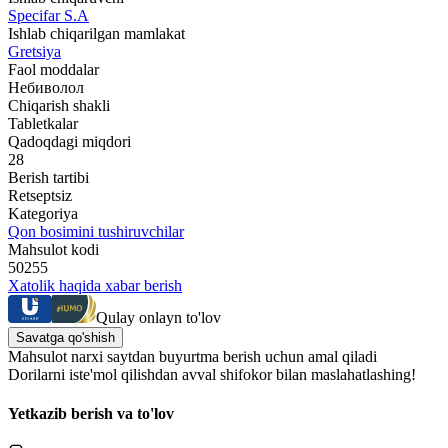
Specifar S.A
Ishlab chiqarilgan mamlakat
Gretsiya
Faol moddalar
Небиволол
Chiqarish shakli
Tabletkalar
Qadoqdagi miqdori
28
Berish tartibi
Retseptsiz
Kategoriya
Qon bosimini tushiruvchilar
Mahsulot kodi
50255
Xatolik haqida xabar berish
Qulay onlayn to'lov
Savatga qo'shish
Mahsulot narxi saytdan buyurtma berish uchun amal qiladi
Dorilarni iste'mol qilishdan avval shifokor bilan maslahatlashing!
Yetkazib berish va to'lov