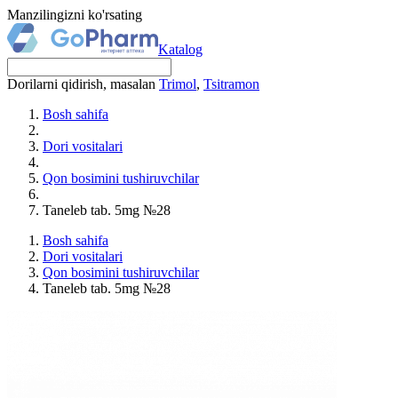
Manzilingizni ko'rsating
Katalog
Dorilarni qidirish, masalan
Trimol
,
Tsitramon
Bosh sahifa
Dori vositalari
Qon bosimini tushiruvchilar
Taneleb tab. 5mg №28
Bosh sahifa
Dori vositalari
Qon bosimini tushiruvchilar
Taneleb tab. 5mg №28