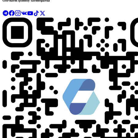
GoPharm ijtimoiy tarmoqlarda