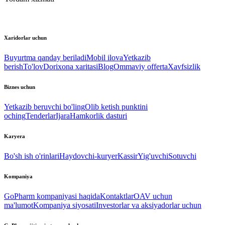
Xaridorlar uchun
Buyurtma qanday beriladi
Mobil ilova
Yetkazib
berish
To'lov
Dorixona xaritasi
Blog
Ommaviy offerta
Xavfsizlik
Biznes uchun
Yetkazib beruvchi bo'ling
Olib ketish punktini
oching
Tenderlar
Ijara
Hamkorlik dasturi
Karyera
Bo'sh ish o'rinlari
Haydovchi-kuryer
Kassir
Yig'uvchi
Sotuvchi
Kompaniya
GoPharm kompaniyasi haqida
Kontaktlar
OAV uchun
ma'lumot
Kompaniya siyosati
Investorlar va aksiyadorlar uchun