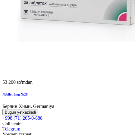
53 200 so'mdan
Nebilet 5mg №28
Берлин Хими, Germaniya
Bugun yetkaziladi
+998 (71) 205-0-888
Call center
Telegram
Yordam xizmati