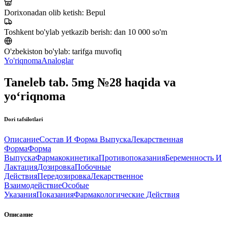
Dorixonadan olib ketish:
Bepul
Toshkent bo'ylab yetkazib berish:
dan 10 000 so'm
O'zbekiston bo'ylab:
tarifga muvofiq
Yo'riqnoma
Analoglar
Taneleb tab. 5mg №28 haqida va
yo‘riqnoma
Dori tafsilotlari
Описание
Состав И Форма Выпуска
Лекарственная
Форма
Форма
Выпуска
Фармакокинетика
Противопоказания
Беременность И
Лактация
Дозировка
Побочные
Действия
Передозировка
Лекарственное
Взаимодействие
Особые
Указания
Показания
Фармакологические Действия
Описание