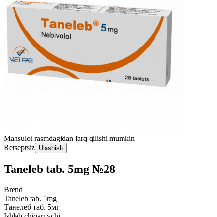
Mahsulot rasmdagidan farq qilishi mumkin
Retseptsiz
Ulashish
Taneleb tab. 5mg №28
Brend
Taneleb tab. 5mg
Танелеб таб. 5мг
Ishlab chiqaruvchi