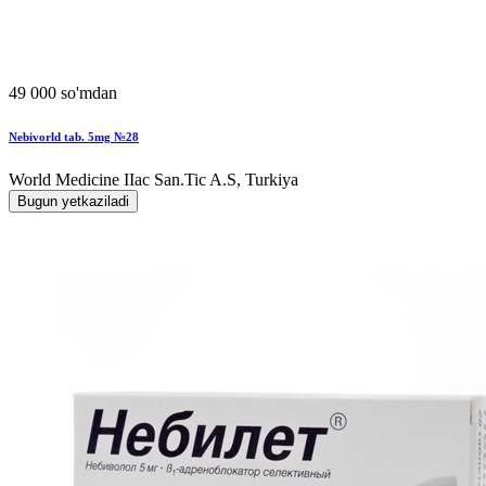
49 000 so'mdan
Nebivorld tab. 5mg №28
World Мedicine IIac San.Tic A.S, Turkiya
Bugun yetkaziladi