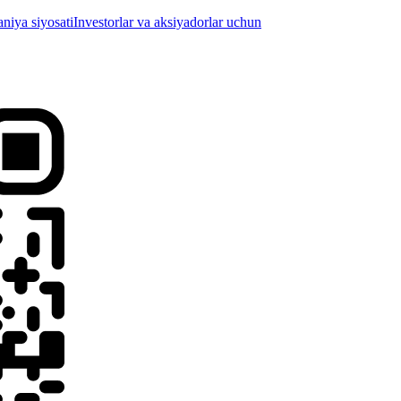
iya siyosati
Investorlar va aksiyadorlar uchun