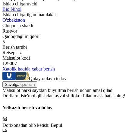
Ishlab chiqaruvchi
Bio Nihol
Ishlab chiqarilgan mamlakat
O'zbekiston
Chiqarish shakli
Rastvor
Qadoqdagi miqdori
5
Berish tartibi
Retseptsiz
Mahsulot kodi
129007
Xatolik haqida xabar berish
Qulay onlayn to'lov
Savatga qo'shish
Mahsulot narxi saytdan buyurtma berish uchun amal qiladi
Dorilarni iste'mol qilishdan avval shifokor bilan maslahatlashing!
Yetkazib berish va to'lov
Dorixonadan olib ketish:
Bepul