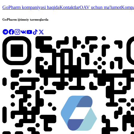
GoPharm kompaniyasi haqida
Kontaktlar
OAV uchun ma'lumot
Kompan
GoPharm ijtimoiy tarmoqlarda