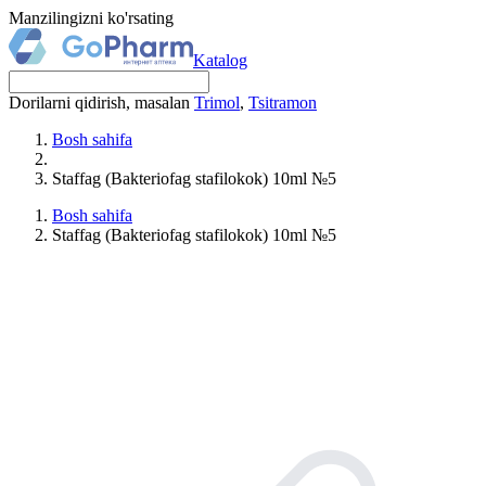
Manzilingizni ko'rsating
Katalog
Dorilarni qidirish, masalan
Trimol
,
Tsitramon
Bosh sahifa
Staffag (Bakteriofag stafilokok) 10ml №5
Bosh sahifa
Staffag (Bakteriofag stafilokok) 10ml №5