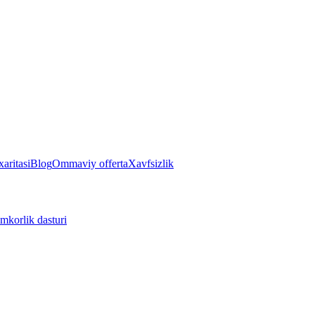
aritasi
Blog
Ommaviy offerta
Xavfsizlik
mkorlik dasturi