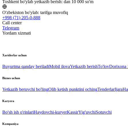
Toshkent bo'ylab yetkazib berish:
dan 10 000 so'm
O'zbekiston bo'ylab:
tarifga muvofiq
+998 (71) 205-0-888
Call center
Telegram
Yordam xizmati
Xaridorlar uchun
Buyurtma qanday beriladi
Mobil ilova
Yetkazib berish
To'lov
Dorixona x
Biznes uchun
Yetkazib beruvchi bo'ling
Olib ketish punktini oching
Tenderlar
Ijara
Ha
Karyera
Bo'sh ish o'rinlari
Haydovchi-kuryer
Kassir
Yig'uvchi
Sotuvchi
Kompaniya