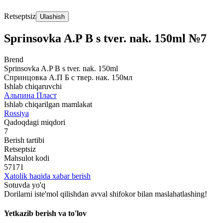
Retseptsiz
Ulashish
Sprinsovka A.P B s tver. nak. 150ml №7
Brend
Sprinsovka A.P B s tver. nak. 150ml
Спринцовка А.П Б с твер. нак. 150мл
Ishlab chiqaruvchi
Альпина Пласт
Ishlab chiqarilgan mamlakat
Rossiya
Qadoqdagi miqdori
7
Berish tartibi
Retseptsiz
Mahsulot kodi
57171
Xatolik haqida xabar berish
Sotuvda yo'q
Dorilarni iste'mol qilishdan avval shifokor bilan maslahatlashing!
Yetkazib berish va to'lov