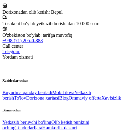
Dorixonadan olib ketish:
Bepul
Toshkent bo'ylab yetkazib berish:
dan 10 000 so'm
O'zbekiston bo'ylab:
tarifga muvofiq
+998 (71) 205-0-888
Call center
Telegram
Yordam xizmati
Xaridorlar uchun
Buyurtma qanday beriladi
Mobil ilova
Yetkazib
berish
To'lov
Dorixona xaritasi
Blog
Ommaviy offerta
Xavfsizlik
Biznes uchun
Yetkazib beruvchi bo'ling
Olib ketish punktini
oching
Tenderlar
Ijara
Hamkorlik dasturi