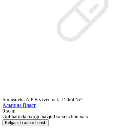
Sprinsovka A.P B s tver. nak. 150ml №7
Альпина Пласт
0 so'm
GoPharmda oxirgi mavjud sana uchun narx
Kelganida xabar berish