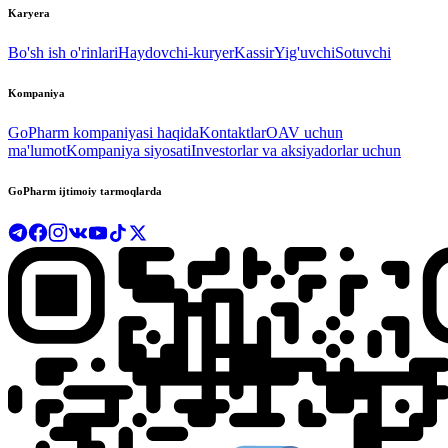
Karyera
Bo'sh ish o'rinlari
Haydovchi-kuryer
Kassir
Yig'uvchi
Sotuvchi
Kompaniya
GoPharm kompaniyasi haqida
Kontaktlar
OAV uchun
ma'lumot
Kompaniya siyosati
Investorlar va aksiyadorlar uchun
GoPharm ijtimoiy tarmoqlarda