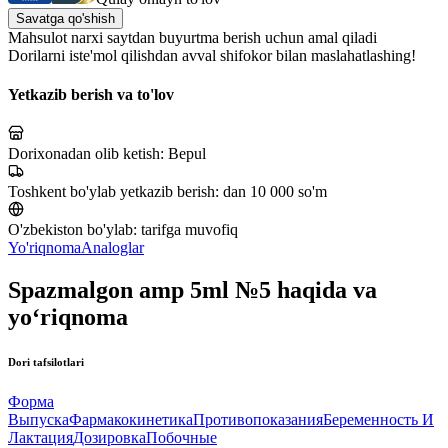
Savatga qo'shish
Mahsulot narxi saytdan buyurtma berish uchun amal qiladi
Dorilarni iste'mol qilishdan avval shifokor bilan maslahatlashing!
Yetkazib berish va to'lov
Dorixonadan olib ketish:
Bepul
Toshkent bo'ylab yetkazib berish:
dan 10 000 so'm
O'zbekiston bo'ylab:
tarifga muvofiq
Yo'riqnoma
Analoglar
Spazmalgon amp 5ml №5 haqida va
yo‘riqnoma
Dori tafsilotlari
Форма
Выпуска
Фармакокинетика
Противопоказания
Беременность И
Лактация
Дозировка
Побочные