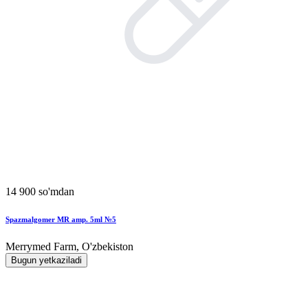
14 900 so'mdan
Spazmalgomer MR amp. 5ml №5
Merrymed Farm, O'zbekiston
Bugun yetkaziladi