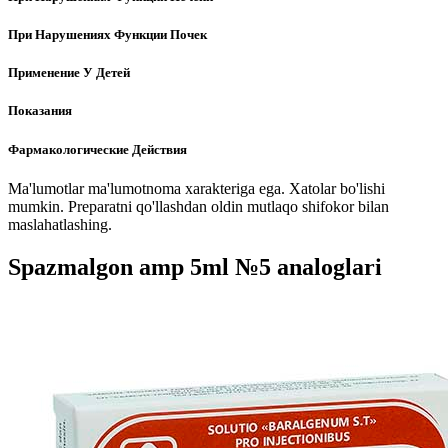
При Нарушениях Функции Почек
Применение У Детей
Показания
Фармакологические Действия
Ma'lumotlar ma'lumotnoma xarakteriga ega. Xatolar bo'lishi
mumkin. Preparatni qo'llashdan oldin mutlaqo shifokor bilan
maslahatlashing.
Spazmalgon amp 5ml №5 analoglari