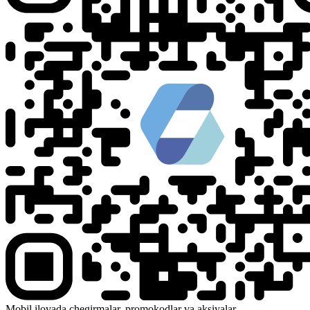
Mobil ilovada chegirmalar, promokodlar va aksiyalar