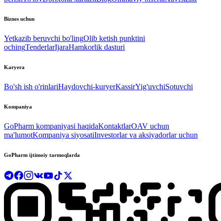
Biznes uchun
Yetkazib beruvchi bo'ling
Olib ketish punktini
oching
Tenderlar
Ijara
Hamkorlik dasturi
Karyera
Bo'sh ish o'rinlari
Haydovchi-kuryer
Kassir
Yig'uvchi
Sotuvchi
Kompaniya
GoPharm kompaniyasi haqida
Kontaktlar
OAV uchun
ma'lumot
Kompaniya siyosati
Investorlar va aksiyadorlar uchun
GoPharm ijtimoiy tarmoqlarda