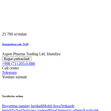
25 700 so'mdan
Spazmalgon tab. №20
Aspen Pharma Trading Ltd, Irlandiya
Bugun yetkaziladi
+998 (71) 205-0-888
Call center
Telegram
Yordam xizmati
Xaridorlar uchun
Buyurtma qanday beriladi
Mobil ilova
Yetkazib
berish
To'lov
Dorixona xaritasi
Blog
Ommaviy offerta
Xavfsizlik