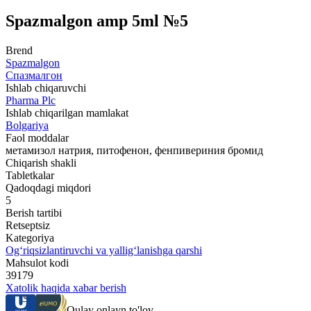
Spazmalgon amp 5ml №5
Brend
Spazmalgon
Спазмалгон
Ishlab chiqaruvchi
Pharma Plc
Ishlab chiqarilgan mamlakat
Bolgariya
Faol moddalar
метамизол натрия, питофенон, фенпивериния бромид
Chiqarish shakli
Tabletkalar
Qadoqdagi miqdori
5
Berish tartibi
Retseptsiz
Kategoriya
Og‘riqsizlantiruvchi va yallig‘lanishga qarshi
Mahsulot kodi
39179
Xatolik haqida xabar berish
Qulay onlayn to'lov