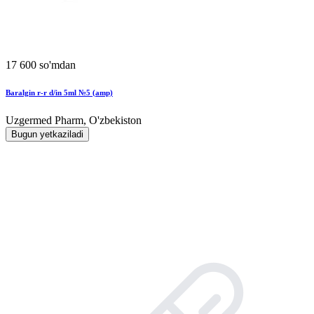
17 600 so'mdan
Baralgin r-r d/in 5ml №5 (amp)
Uzgermed Pharm, O'zbekiston
Bugun yetkaziladi