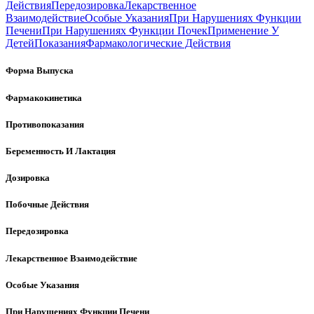
Действия
Передозировка
Лекарственное
Взаимодействие
Особые Указания
При Нарушениях Функции
Печени
При Нарушениях Функции Почек
Применение У
Детей
Показания
Фармакологические Действия
Форма Выпуска
Фармакокинетика
Противопоказания
Беременность И Лактация
Дозировка
Побочные Действия
Передозировка
Лекарственное Взаимодействие
Особые Указания
При Нарушениях Функции Печени