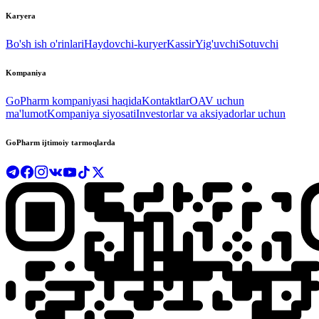
Karyera
Bo'sh ish o'rinlari
Haydovchi-kuryer
Kassir
Yig'uvchi
Sotuvchi
Kompaniya
GoPharm kompaniyasi haqida
Kontaktlar
OAV uchun
ma'lumot
Kompaniya siyosati
Investorlar va aksiyadorlar uchun
GoPharm ijtimoiy tarmoqlarda