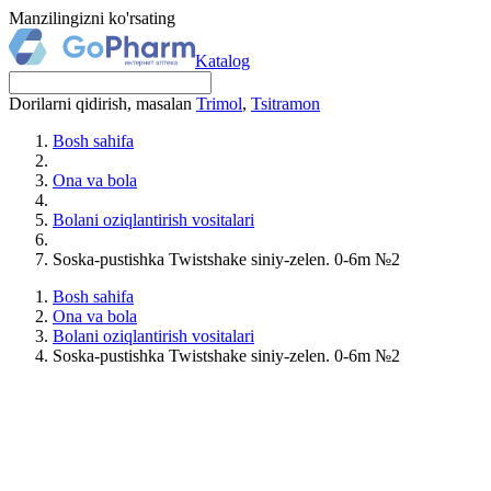
Manzilingizni ko'rsating
Katalog
Dorilarni qidirish, masalan
Trimol
,
Tsitramon
Bosh sahifa
Ona va bola
Bolani oziqlantirish vositalari
Soska-pustishka Twistshake siniy-zelen. 0-6m №2
Bosh sahifa
Ona va bola
Bolani oziqlantirish vositalari
Soska-pustishka Twistshake siniy-zelen. 0-6m №2