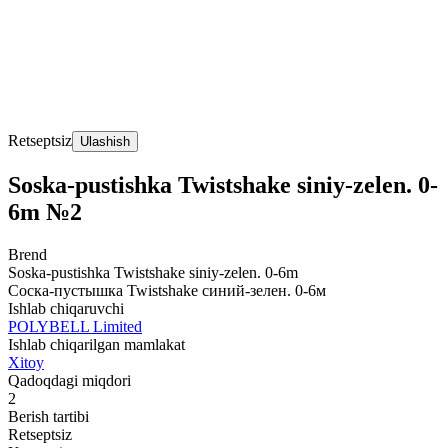
Retseptsiz
Ulashish
Soska-pustishka Twistshake siniy-zelen. 0-
6m №2
Brend
Soska-pustishka Twistshake siniy-zelen. 0-6m
Соска-пустышка Twistshake синий-зелен. 0-6м
Ishlab chiqaruvchi
POLYBELL Limited
Ishlab chiqarilgan mamlakat
Xitoy
Qadoqdagi miqdori
2
Berish tartibi
Retseptsiz