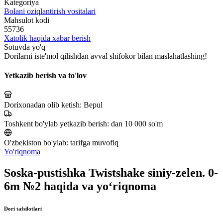
Kategoriya
Bolani oziqlantirish vositalari
Mahsulot kodi
55736
Xatolik haqida xabar berish
Sotuvda yo'q
Dorilarni iste'mol qilishdan avval shifokor bilan maslahatlashing!
Yetkazib berish va to'lov
Dorixonadan olib ketish:
Bepul
Toshkent bo'ylab yetkazib berish:
dan 10 000 so'm
O'zbekiston bo'ylab:
tarifga muvofiq
Yo'riqnoma
Soska-pustishka Twistshake siniy-zelen. 0-
6m №2 haqida va yo‘riqnoma
Dori tafsilotlari