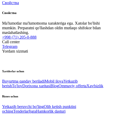
Свойства
Свойства
Ma'lumotlar ma'lumotnoma xarakteriga ega. Xatolar bo'lishi
mumkin. Preparatni qo'llashdan oldin mutlaqo shifokor bilan
maslahatlashing.
+998 (71) 205-0-888
Call center
Telegram
Yordam xizmati
Xaridorlar uchun
Buyurtma qanday beriladi
Mobil ilova
Yetkazib
berish
To'lov
Dorixona xaritasi
Blog
Ommaviy offerta
Xavfsizlik
Biznes uchun
Yetkazib beruvchi bo'ling
Olib ketish punktini
oching
Tenderlar
Ijara
Hamkorlik dasturi