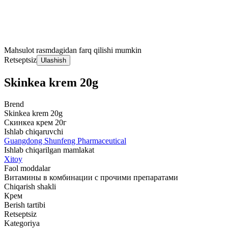
Mahsulot rasmdagidan farq qilishi mumkin
Retseptsiz
Ulashish
Skinkea krem 20g
Brend
Skinkea krem 20g
Скинкеа крем 20г
Ishlab chiqaruvchi
Guangdong Shunfeng Pharmaceutical
Ishlab chiqarilgan mamlakat
Xitoy
Faol moddalar
Витамины в комбинации с прочими препаратами
Chiqarish shakli
Крем
Berish tartibi
Retseptsiz
Kategoriya