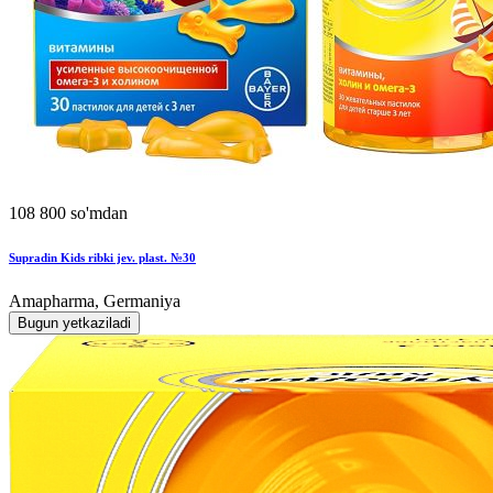
108 800 so'mdan
Supradin Kids ribki jev. plast. №30
Amapharma, Germaniya
Bugun yetkaziladi