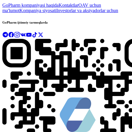
GoPharm kompaniyasi haqida
Kontaktlar
OAV uchun
ma'lumot
Kompaniya siyosati
Investorlar va aksiyadorlar uchun
GoPharm ijtimoiy tarmoqlarda