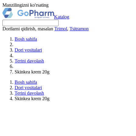
Manzilingizni ko'rsating
Katalog
Dorilarni qidirish, masalan
Trimol
,
Tsitramon
Bosh sahifa
Dori vositalari
Terini davolash
Skinkea krem 20g
Bosh sahifa
Dori vositalari
Terini davolash
Skinkea krem 20g