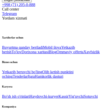
+998 (71) 205-0-888
Call center
Telegram
Yordam xizmati
Xaridorlar uchun
Buyurtma qanday beriladi
Mobil ilova
Yetkazib
berish
To'lov
Dorixona xaritasi
Blog
Ommaviy offerta
Xavfsizlik
Biznes uchun
Yetkazib beruvchi bo'ling
Olib ketish punktini
oching
Tenderlar
Ijara
Hamkorlik dasturi
Karyera
Bo'sh ish o'rinlari
Haydovchi-kuryer
Kassir
Yig'uvchi
Sotuvchi
Kompaniya