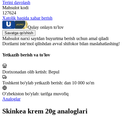
Terini davolash
Mahsulot kodi
127624
Xatolik haqida xabar berish
Qulay onlayn to'lov
Savatga qo'shish
Mahsulot narxi saytdan buyurtma berish uchun amal qiladi
Dorilarni iste'mol qilishdan avval shifokor bilan maslahatlashing!
Yetkazib berish va to'lov
Dorixonadan olib ketish:
Bepul
Toshkent bo'ylab yetkazib berish:
dan 10 000 so'm
O'zbekiston bo'ylab:
tarifga muvofiq
Analoglar
Skinkea krem 20g analoglari