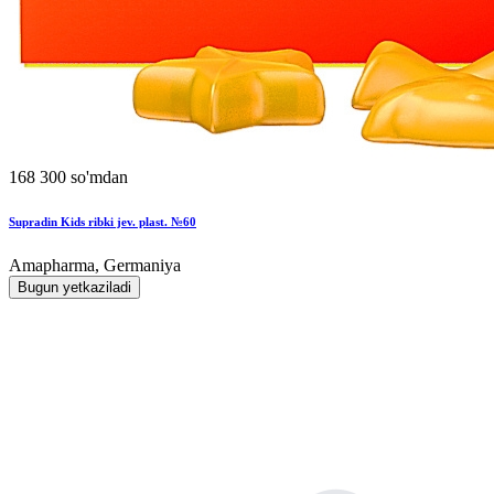
168 300 so'mdan
Supradin Kids ribki jev. plast. №60
Amapharma, Germaniya
Bugun yetkaziladi