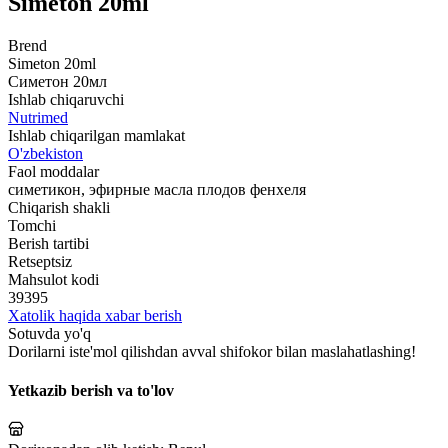
Simeton 20ml
Brend
Simeton 20ml
Симетон 20мл
Ishlab chiqaruvchi
Nutrimed
Ishlab chiqarilgan mamlakat
O'zbekiston
Faol moddalar
симетикон, эфирные масла плодов фенхеля
Chiqarish shakli
Tomchi
Berish tartibi
Retseptsiz
Mahsulot kodi
39395
Xatolik haqida xabar berish
Sotuvda yo'q
Dorilarni iste'mol qilishdan avval shifokor bilan maslahatlashing!
Yetkazib berish va to'lov