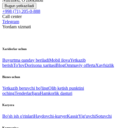
Nutrimed, O'zbekiston
Bugun yetkaziladi
+998 (71) 205-0-888
Call center
Telegram
Yordam xizmati
Xaridorlar uchun
Buyurtma qanday beriladi
Mobil ilova
Yetkazib
berish
To'lov
Dorixona xaritasi
Blog
Ommaviy offerta
Xavfsizlik
Biznes uchun
Yetkazib beruvchi bo'ling
Olib ketish punktini
oching
Tenderlar
Ijara
Hamkorlik dasturi
Karyera
Bo'sh ish o'rinlari
Haydovchi-kuryer
Kassir
Yig'uvchi
Sotuvchi
Kompaniya