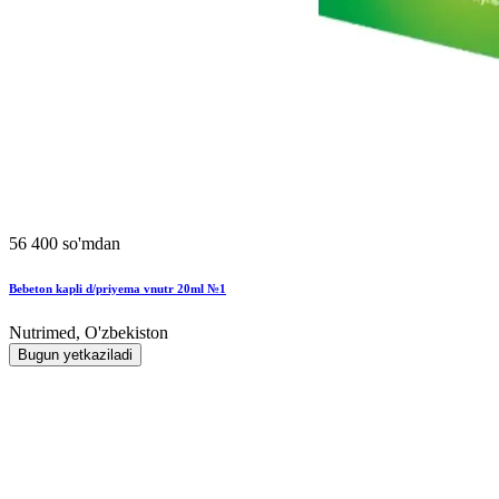
56 400 so'mdan
Bebeton kapli d/priyema vnutr 20ml №1
Nutrimed, O'zbekiston
Bugun yetkaziladi