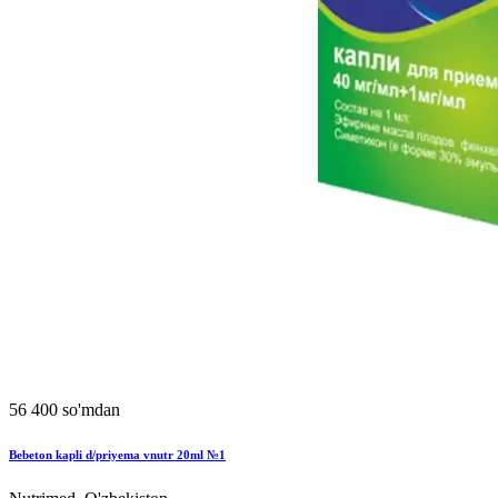
56 400 so'mdan
Bebeton kapli d/priyema vnutr 20ml №1