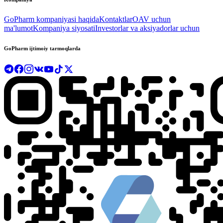
GoPharm kompaniyasi haqida
Kontaktlar
OAV uchun
ma'lumot
Kompaniya siyosati
Investorlar va aksiyadorlar uchun
GoPharm ijtimoiy tarmoqlarda