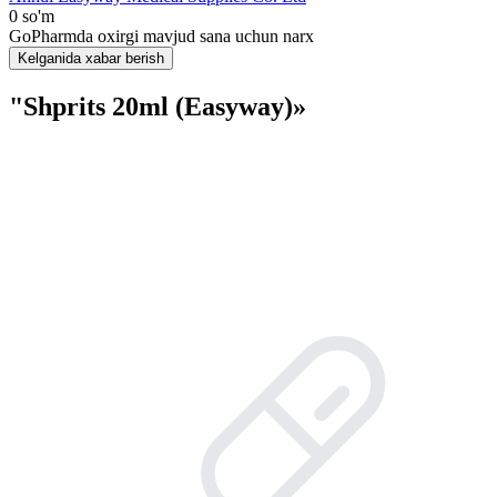
0 so'm
GoPharmda oxirgi mavjud sana uchun narx
Kelganida xabar berish
"Shprits 20ml (Easyway)»