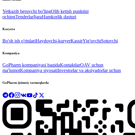
Yetkazib beruvchi bo'ling
Olib ketish punktini
oching
Tenderlar
Ijara
Hamkorlik dasturi
Karyera
Bo'sh ish o'rinlari
Haydovchi-kuryer
Kassir
Yig'uvchi
Sotuvchi
Kompaniya
GoPharm kompaniyasi haqida
Kontaktlar
OAV uchun
ma'lumot
Kompaniya siyosati
Investorlar va aksiyadorlar uchun
GoPharm ijtimoiy tarmoqlarda