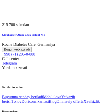
215 700 so'mdan
Glyukometr Akku-Chek instant №1
Roche Diabetes Care, Germaniya
Bugun yetkaziladi
+998 (71) 205-0-888
Call center
Telegram
Yordam xizmati
Xaridorlar uchun
Buyurtma qanday beriladi
Mobil ilova
Yetkazib
berish
To'lov
Dorixona xaritasi
Blog
Ommaviy offerta
Xavfsizlik
Biznes uchun