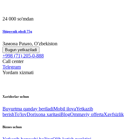
24 000 so'mdan
Shipovnik plodi 75g
Замона Раъно, O'zbekiston
Bugun yetkaziladi
+998 (71) 205-0-888
Call center
Telegram
Yordam xizmati
Xaridorlar uchun
Buyurtma qanday beriladi
Mobil ilova
Yetkazib
berish
To'lov
Dorixona xaritasi
Blog
Ommaviy offerta
Xavfsizlik
Biznes uchun