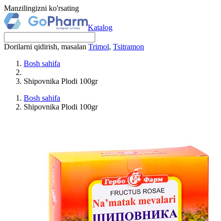
Manzilingizni ko'rsating
Katalog
Dorilarni qidirish, masalan
Trimol
,
Tsitramon
Bosh sahifa
Shipovnika Plodi 100gr
Bosh sahifa
Shipovnika Plodi 100gr