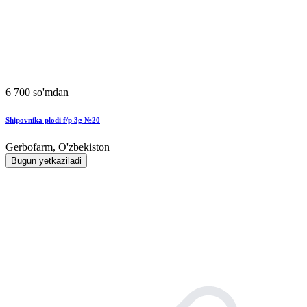
6 700 so'mdan
Shipovnika plodi f/p 3g №20
Gerbofarm, O'zbekiston
Bugun yetkaziladi