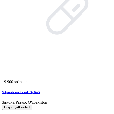
19 900 so'mdan
Shipovnik plodi v pak. 3g №25
Замона Раъно, O'zbekiston
Bugun yetkaziladi