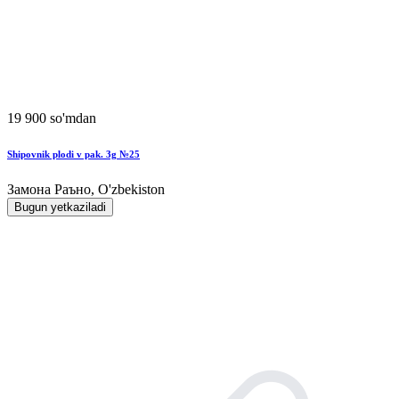
19 900 so'mdan
Shipovnik plodi v pak. 3g №25
Замона Раъно, O'zbekiston
Bugun yetkaziladi