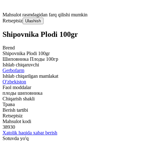
Mahsulot rasmdagidan farq qilishi mumkin
Retseptsiz
Ulashish
Shipovnika Plodi 100gr
Brend
Shipovnika Plodi 100gr
Шиповника Плоды 100гр
Ishlab chiqaruvchi
Gerbofarm
Ishlab chiqarilgan mamlakat
O'zbekiston
Faol moddalar
плоды шиповника
Chiqarish shakli
Трава
Berish tartibi
Retseptsiz
Mahsulot kodi
38930
Xatolik haqida xabar berish
Sotuvda yo'q