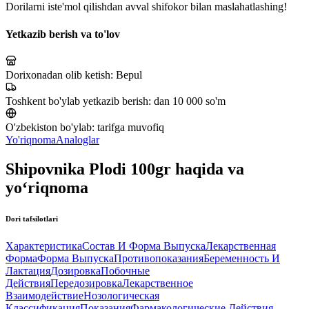
Dorilarni iste'mol qilishdan avval shifokor bilan maslahatlashing!
Yetkazib berish va to'lov
Dorixonadan olib ketish:
Bepul
Toshkent bo'ylab yetkazib berish:
dan 10 000 so'm
O'zbekiston bo'ylab:
tarifga muvofiq
Yo'riqnoma
Analoglar
Shipovnika Plodi 100gr haqida va
yo‘riqnoma
Dori tafsilotlari
Характеристика
Состав И Форма Выпуска
Лекарственная
Форма
Форма Выпуска
Противопоказания
Беременность И
Лактация
Дозировка
Побочные
Действия
Передозировка
Лекарственное
Взаимодействие
Нозологическая
Классификация
Показания
Фармакологические Действия