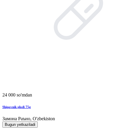
24 000 so'mdan
Shipovnik plodi 75g
Замона Раъно, O'zbekiston
Bugun yetkaziladi