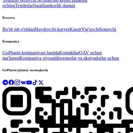
Yetkazib beruvchi bo'ling
Olib ketish punktini
oching
Tenderlar
Ijara
Hamkorlik dasturi
Karyera
Bo'sh ish o'rinlari
Haydovchi-kuryer
Kassir
Yig'uvchi
Sotuvchi
Kompaniya
GoPharm kompaniyasi haqida
Kontaktlar
OAV uchun
ma'lumot
Kompaniya siyosati
Investorlar va aksiyadorlar uchun
GoPharm ijtimoiy tarmoqlarda