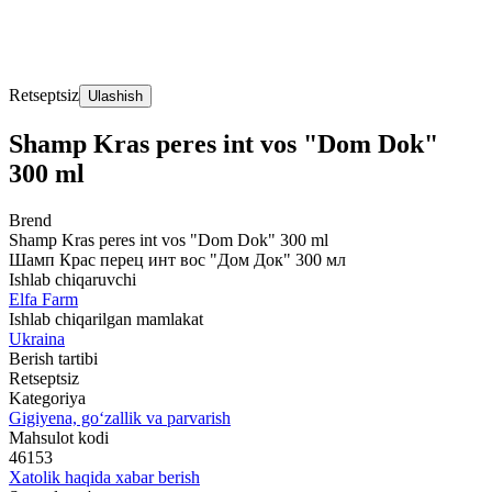
Retseptsiz
Ulashish
Shamp Kras peres int vos "Dom Dok"
300 ml
Brend
Shamp Kras peres int vos "Dom Dok" 300 ml
Шамп Крас перец инт вос "Дом Док" 300 мл
Ishlab chiqaruvchi
Elfa Farm
Ishlab chiqarilgan mamlakat
Ukraina
Berish tartibi
Retseptsiz
Kategoriya
Gigiyena, go‘zallik va parvarish
Mahsulot kodi
46153
Xatolik haqida xabar berish