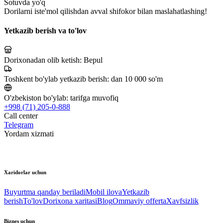
Sotuvda yo'q
Dorilarni iste'mol qilishdan avval shifokor bilan maslahatlashing!
Yetkazib berish va to'lov
Dorixonadan olib ketish:
Bepul
Toshkent bo'ylab yetkazib berish:
dan 10 000 so'm
O'zbekiston bo'ylab:
tarifga muvofiq
+998 (71) 205-0-888
Call center
Telegram
Yordam xizmati
Xaridorlar uchun
Buyurtma qanday beriladi
Mobil ilova
Yetkazib
berish
To'lov
Dorixona xaritasi
Blog
Ommaviy offerta
Xavfsizlik
Biznes uchun