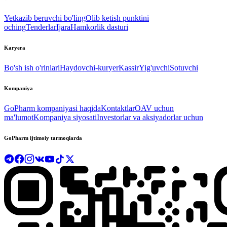
Yetkazib beruvchi bo'ling
Olib ketish punktini
oching
Tenderlar
Ijara
Hamkorlik dasturi
Karyera
Bo'sh ish o'rinlari
Haydovchi-kuryer
Kassir
Yig'uvchi
Sotuvchi
Kompaniya
GoPharm kompaniyasi haqida
Kontaktlar
OAV uchun
ma'lumot
Kompaniya siyosati
Investorlar va aksiyadorlar uchun
GoPharm ijtimoiy tarmoqlarda