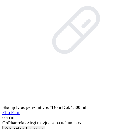
Shamp Kras peres int vos "Dom Dok" 300 ml
Elfa Farm
0 so'm
GoPharmda oxirgi mavjud sana uchun narx
Kelganida xabar berish