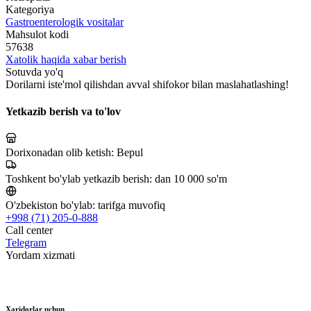
Kategoriya
Gastroenterologik vositalar
Mahsulot kodi
57638
Xatolik haqida xabar berish
Sotuvda yo'q
Dorilarni iste'mol qilishdan avval shifokor bilan maslahatlashing!
Yetkazib berish va to'lov
Dorixonadan olib ketish:
Bepul
Toshkent bo'ylab yetkazib berish:
dan 10 000 so'm
O'zbekiston bo'ylab:
tarifga muvofiq
+998 (71) 205-0-888
Call center
Telegram
Yordam xizmati
Xaridorlar uchun