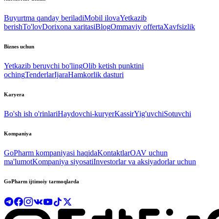
Buyurtma qanday beriladi
Mobil ilova
Yetkazib
berish
To'lov
Dorixona xaritasi
Blog
Ommaviy offerta
Xavfsizlik
Biznes uchun
Yetkazib beruvchi bo'ling
Olib ketish punktini
oching
Tenderlar
Ijara
Hamkorlik dasturi
Karyera
Bo'sh ish o'rinlari
Haydovchi-kuryer
Kassir
Yig'uvchi
Sotuvchi
Kompaniya
GoPharm kompaniyasi haqida
Kontaktlar
OAV uchun
ma'lumot
Kompaniya siyosati
Investorlar va aksiyadorlar uchun
GoPharm ijtimoiy tarmoqlarda