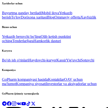
Xaridorlar uchun
Buyurtma qanday beriladi
Mobil ilova
Yetkazib
berish
To'lov
Dorixona xaritasi
Blog
Ommaviy offerta
Xavfsizlik
Biznes uchun
Yetkazib beruvchi bo'ling
Olib ketish punktini
oching
Tenderlar
Ijara
Hamkorlik dasturi
Karyera
Bo'sh ish o'rinlari
Haydovchi-kuryer
Kassir
Yig'uvchi
Sotuvchi
Kompaniya
GoPharm kompaniyasi haqida
Kontaktlar
OAV uchun
ma'lumot
Kompaniya siyosati
Investorlar va aksiyadorlar uchun
GoPharm ijtimoiy tarmoqlarda