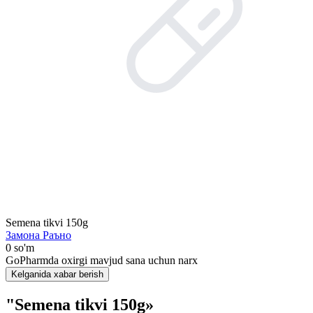
Semena tikvi 150g
Замона Раъно
0 so'm
GoPharmda oxirgi mavjud sana uchun narx
Kelganida xabar berish
"Semena tikvi 150g»