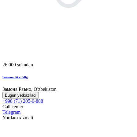
26 000 so'mdan
Semena tikvi 50g
Замона Раъно, O'zbekiston
Bugun yetkaziladi
+998 (71) 205-0-888
Call center
Telegram
Yordam xizmati