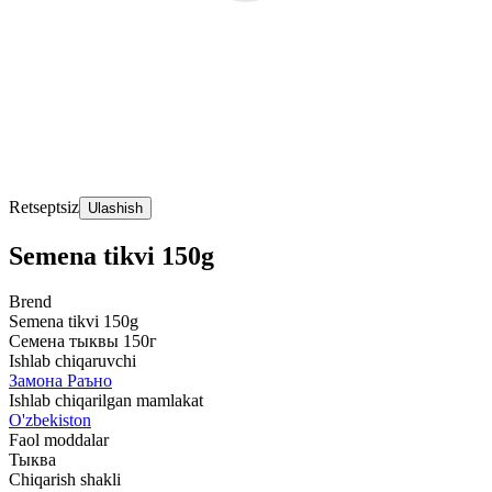
Retseptsiz
Ulashish
Semena tikvi 150g
Brend
Semena tikvi 150g
Семена тыквы 150г
Ishlab chiqaruvchi
Замона Раъно
Ishlab chiqarilgan mamlakat
O'zbekiston
Faol moddalar
Тыква
Chiqarish shakli