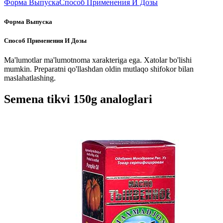
Форма Выпуска
Способ Применения И Дозы
Форма Выпуска
Способ Применения И Дозы
Ma'lumotlar ma'lumotnoma xarakteriga ega. Xatolar bo'lishi
mumkin. Preparatni qo'llashdan oldin mutlaqo shifokor bilan
maslahatlashing.
Semena tikvi 150g analoglari