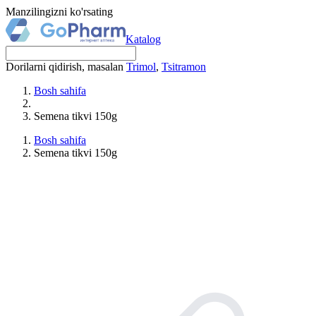
Manzilingizni ko'rsating
Katalog
Dorilarni qidirish, masalan
Trimol
,
Tsitramon
Bosh sahifa
Semena tikvi 150g
Bosh sahifa
Semena tikvi 150g