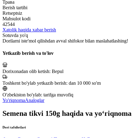
Трава
Berish tartibi
Retseptsiz
Mahsulot kodi
42544
Xatolik haqida xabar berish
Sotuvda yo'q
Dorilarni iste'mol qilishdan avval shifokor bilan maslahatlashing!
Yetkazib berish va to'lov
Dorixonadan olib ketish:
Bepul
Toshkent bo'ylab yetkazib berish:
dan 10 000 so'm
O'zbekiston bo'ylab:
tarifga muvofiq
Yo'riqnoma
Analoglar
Semena tikvi 150g haqida va yo‘riqnoma
Dori tafsilotlari