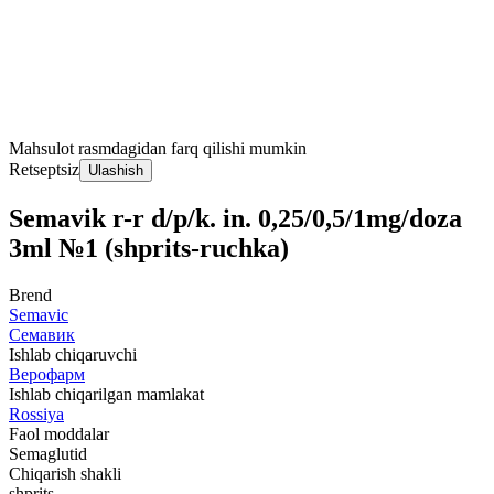
Mahsulot rasmdagidan farq qilishi mumkin
Retseptsiz
Ulashish
Semavik r-r d/p/k. in. 0,25/0,5/1mg/doza
3ml №1 (shprits-ruchka)
Brend
Semavic
Семавик
Ishlab chiqaruvchi
Верофарм
Ishlab chiqarilgan mamlakat
Rossiya
Faol moddalar
Semaglutid
Chiqarish shakli
shprits