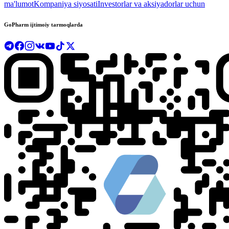
ma'lumot
Kompaniya siyosati
Investorlar va aksiyadorlar uchun
GoPharm ijtimoiy tarmoqlarda