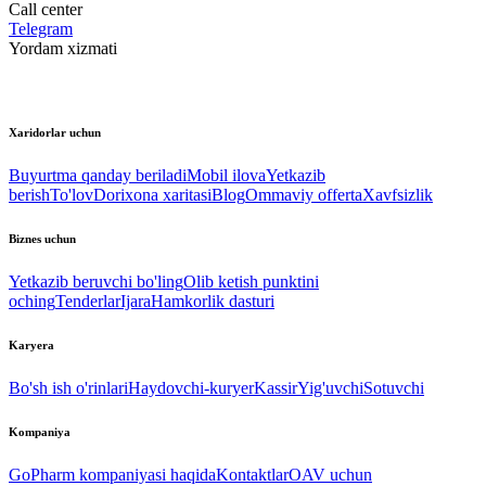
Call center
Telegram
Yordam xizmati
Xaridorlar uchun
Buyurtma qanday beriladi
Mobil ilova
Yetkazib
berish
To'lov
Dorixona xaritasi
Blog
Ommaviy offerta
Xavfsizlik
Biznes uchun
Yetkazib beruvchi bo'ling
Olib ketish punktini
oching
Tenderlar
Ijara
Hamkorlik dasturi
Karyera
Bo'sh ish o'rinlari
Haydovchi-kuryer
Kassir
Yig'uvchi
Sotuvchi
Kompaniya
GoPharm kompaniyasi haqida
Kontaktlar
OAV uchun