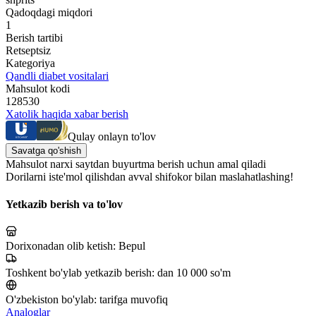
Qadoqdagi miqdori
1
Berish tartibi
Retseptsiz
Kategoriya
Qandli diabet vositalari
Mahsulot kodi
128530
Xatolik haqida xabar berish
Qulay onlayn to'lov
Savatga qo'shish
Mahsulot narxi saytdan buyurtma berish uchun amal qiladi
Dorilarni iste'mol qilishdan avval shifokor bilan maslahatlashing!
Yetkazib berish va to'lov
Dorixonadan olib ketish:
Bepul
Toshkent bo'ylab yetkazib berish:
dan 10 000 so'm
O'zbekiston bo'ylab:
tarifga muvofiq
Analoglar