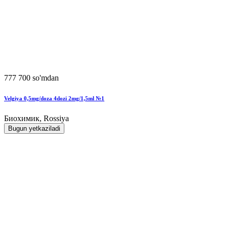
777 700 so'mdan
Velgiya 0,5mg/doza 4dozi 2mg/1,5ml №1
Биохимик, Rossiya
Bugun yetkaziladi