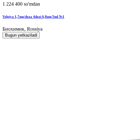
1 224 400 so'mdan
Velgiya 1,7mg/doza 4dozi 6,8mg/3ml №1
Биохимик, Rossiya
Bugun yetkaziladi