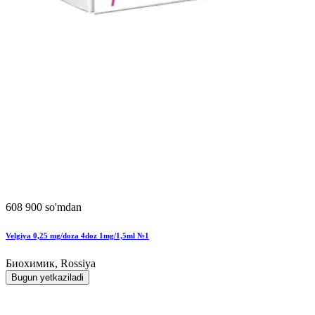
608 900 so'mdan
Velgiya 0,25 mg/doza 4doz 1mg/1,5ml №1
Биохимик, Rossiya
Bugun yetkaziladi