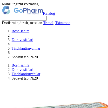
Manzilingizni ko'rsating
Katalog
Dorilarni qidirish, masalan
Trimol
,
Tsitramon
Bosh sahifa
Dori vositalari
Tinchlantiruvchilar
Sedavit tab. №20
Bosh sahifa
Dori vositalari
Tinchlantiruvchilar
Sedavit tab. №20