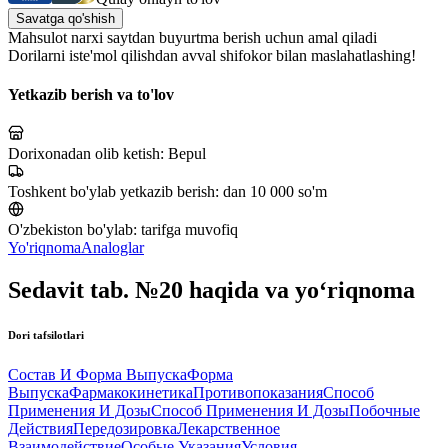
Savatga qo'shish
Mahsulot narxi saytdan buyurtma berish uchun amal qiladi
Dorilarni iste'mol qilishdan avval shifokor bilan maslahatlashing!
Yetkazib berish va to'lov
Dorixonadan olib ketish:
Bepul
Toshkent bo'ylab yetkazib berish:
dan 10 000 so'm
O'zbekiston bo'ylab:
tarifga muvofiq
Yo'riqnoma
Analoglar
Sedavit tab. №20 haqida va yo‘riqnoma
Dori tafsilotlari
Состав И Форма Выпуска
Форма
Выпуска
Фармакокинетика
Противопоказания
Способ
Применения И Дозы
Способ Применения И Дозы
Побочные
Действия
Передозировка
Лекарственное
Взаимодействие
Особые Указания
Условия