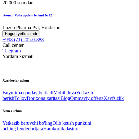
20 000 so'mdan
Bronxo Veda apelsin ledensi №12
Lozen Pharma Pvt, Hindiston
Bugun yetkaziladi
+998 (71) 205-0-888
Call center
Telegram
Yordam xizmati
Xaridorlar uchun
Buyurtma qanday beriladi
Mobil ilova
Yetkazib
berish
To'lov
Dorixona xaritasi
Blog
Ommaviy offerta
Xavfsizlik
Biznes uchun
Yetkazib beruvchi bo'ling
Olib ketish punktini
oching
Tenderlar
Ijara
Hamkorlik dasturi