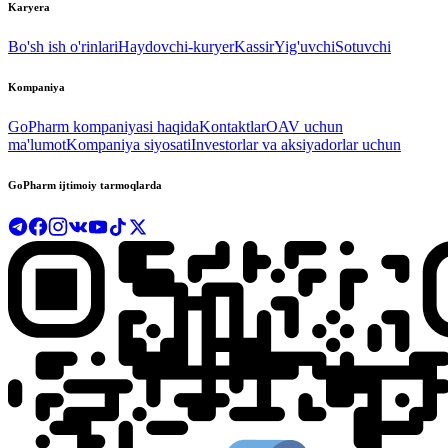
Karyera
Bo'sh ish o'rinlari
Haydovchi-kuryer
Kassir
Yig'uvchi
Sotuvchi
Kompaniya
GoPharm kompaniyasi haqida
Kontaktlar
OAV uchun
ma'lumot
Kompaniya siyosati
Investorlar va aksiyadorlar uchun
GoPharm ijtimoiy tarmoqlarda