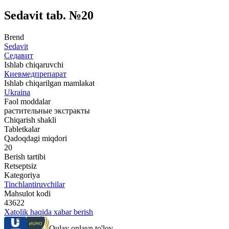
Sedavit tab. №20
Brend
Sedavit
Седавит
Ishlab chiqaruvchi
Киевмедпрепарат
Ishlab chiqarilgan mamlakat
Ukraina
Faol moddalar
растительные экстракты
Chiqarish shakli
Tabletkalar
Qadoqdagi miqdori
20
Berish tartibi
Retseptsiz
Kategoriya
Tinchlantiruvchilar
Mahsulot kodi
43622
Xatolik haqida xabar berish
Qulay onlayn to'lov