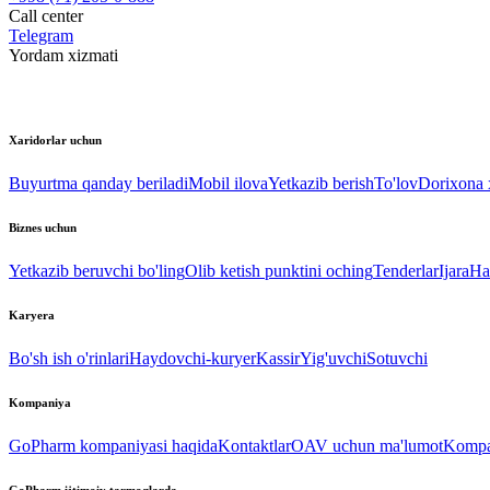
Call center
Telegram
Yordam xizmati
Xaridorlar uchun
Buyurtma qanday beriladi
Mobil ilova
Yetkazib berish
To'lov
Dorixona x
Biznes uchun
Yetkazib beruvchi bo'ling
Olib ketish punktini oching
Tenderlar
Ijara
Ha
Karyera
Bo'sh ish o'rinlari
Haydovchi-kuryer
Kassir
Yig'uvchi
Sotuvchi
Kompaniya
GoPharm kompaniyasi haqida
Kontaktlar
OAV uchun ma'lumot
Kompan
GoPharm ijtimoiy tarmoqlarda