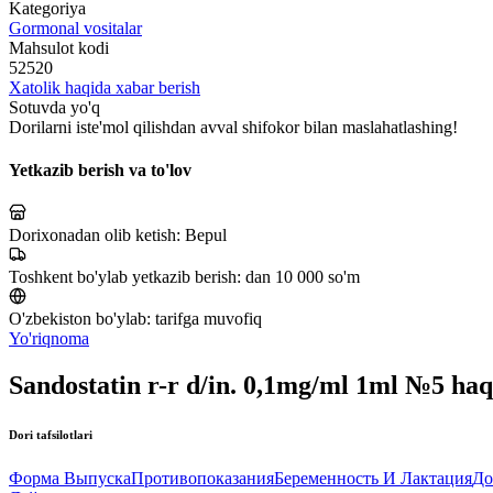
Kategoriya
Gormonal vositalar
Mahsulot kodi
52520
Xatolik haqida xabar berish
Sotuvda yo'q
Dorilarni iste'mol qilishdan avval shifokor bilan maslahatlashing!
Yetkazib berish va to'lov
Dorixonadan olib ketish:
Bepul
Toshkent bo'ylab yetkazib berish:
dan 10 000 so'm
O'zbekiston bo'ylab:
tarifga muvofiq
Yo'riqnoma
Sandostatin r-r d/in. 0,1mg/ml 1ml №5 ha
Dori tafsilotlari
Форма Выпуска
Противопоказания
Беременность И Лактация
До