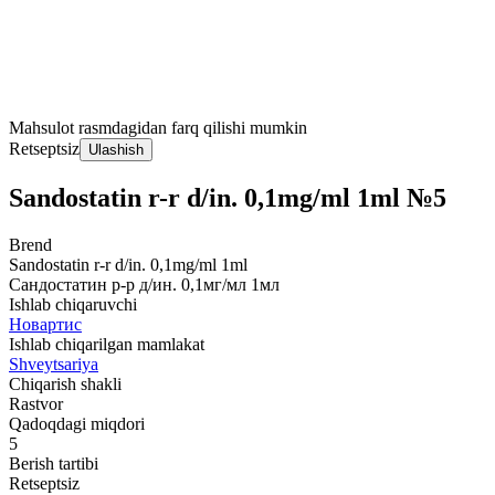
Mahsulot rasmdagidan farq qilishi mumkin
Retseptsiz
Ulashish
Sandostatin r-r d/in. 0,1mg/ml 1ml №5
Brend
Sandostatin r-r d/in. 0,1mg/ml 1ml
Сандостатин р-р д/ин. 0,1мг/мл 1мл
Ishlab chiqaruvchi
Новартис
Ishlab chiqarilgan mamlakat
Shveytsariya
Chiqarish shakli
Rastvor
Qadoqdagi miqdori
5
Berish tartibi
Retseptsiz