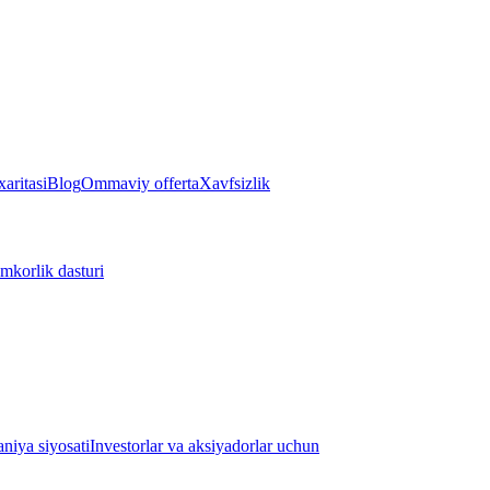
aritasi
Blog
Ommaviy offerta
Xavfsizlik
mkorlik dasturi
iya siyosati
Investorlar va aksiyadorlar uchun