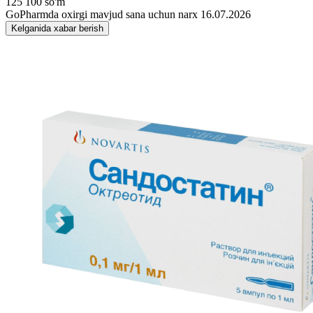
125 100 so'm
GoPharmda oxirgi mavjud sana uchun narx 16.07.2026
Kelganida xabar berish