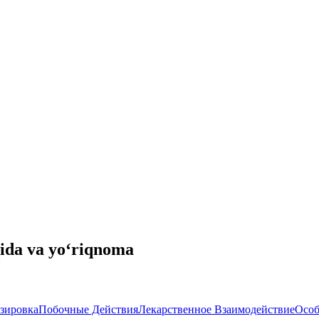
qida va yo‘riqnoma
зировка
Побочные Действия
Лекарственное Взаимодействие
Особ