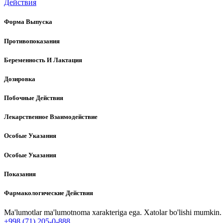
Действия
Форма Выпуска
Противопоказания
Беременность И Лактация
Дозировка
Побочные Действия
Лекарственное Взаимодействие
Особые Указания
Особые Указания
Показания
Фармакологические Действия
Ma'lumotlar ma'lumotnoma xarakteriga ega. Xatolar bo'lishi mumkin. P
+998 (71) 205-0-888