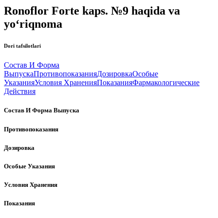
Ronoflor Forte kaps. №9 haqida va
yo‘riqnoma
Dori tafsilotlari
Состав И Форма
Выпуска
Противопоказания
Дозировка
Особые
Указания
Условия Хранения
Показания
Фармакологические
Действия
Состав И Форма Выпуска
Противопоказания
Дозировка
Особые Указания
Условия Хранения
Показания