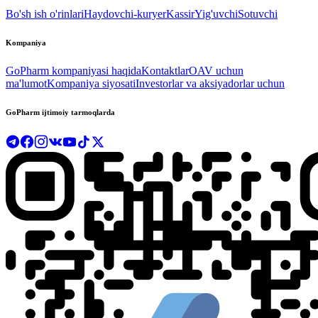
Bo'sh ish o'rinlari
Haydovchi-kuryer
Kassir
Yig'uvchi
Sotuvchi
Kompaniya
GoPharm kompaniyasi haqida
Kontaktlar
OAV uchun
ma'lumot
Kompaniya siyosati
Investorlar va aksiyadorlar uchun
GoPharm ijtimoiy tarmoqlarda