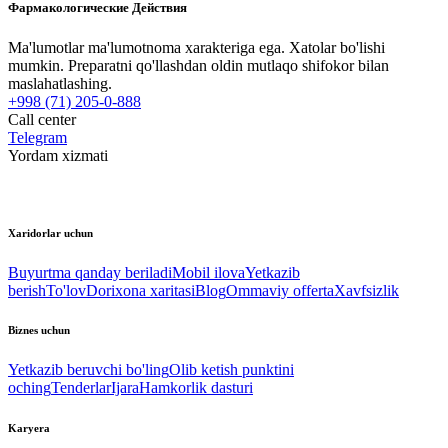
Фармакологические Действия
Ma'lumotlar ma'lumotnoma xarakteriga ega. Xatolar bo'lishi
mumkin. Preparatni qo'llashdan oldin mutlaqo shifokor bilan
maslahatlashing.
+998 (71) 205-0-888
Call center
Telegram
Yordam xizmati
Xaridorlar uchun
Buyurtma qanday beriladi
Mobil ilova
Yetkazib
berish
To'lov
Dorixona xaritasi
Blog
Ommaviy offerta
Xavfsizlik
Biznes uchun
Yetkazib beruvchi bo'ling
Olib ketish punktini
oching
Tenderlar
Ijara
Hamkorlik dasturi
Karyera