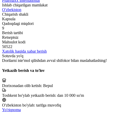
Pharmaxx International
Ishlab chiqarilgan mamlakat
O'zbekiston
Chiqarish shakli
Kapsula
Qadoqdagi miqdori
9
Berish tartibi
Retseptsiz
Mahsulot kodi
50522
Xatolik haqida xabar berish
Sotuvda yo'q
Dorilarni iste'mol qilishdan avval shifokor bilan maslahatlashing!
Yetkazib berish va to'lov
Dorixonadan olib ketish:
Bepul
Toshkent bo'ylab yetkazib berish:
dan 10 000 so'm
O'zbekiston bo'ylab:
tarifga muvofiq
Yo'riqnoma