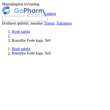
Manzilingizni ko'rsating
Katalog
Dorilarni qidirish, masalan
Trimol
,
Tsitramon
Bosh sahifa
Ronoflor Forte kaps. №9
Bosh sahifa
Ronoflor Forte kaps. №9