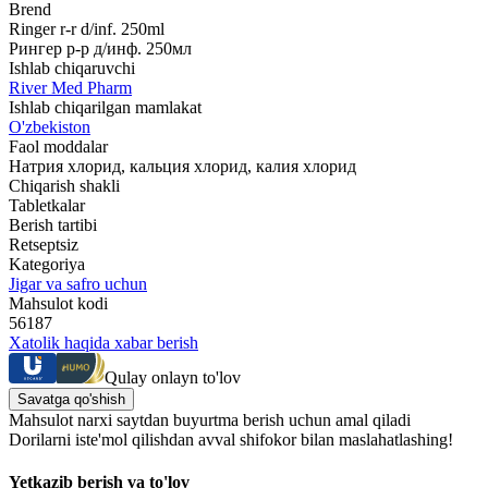
Brend
Ringer r-r d/inf. 250ml
Рингер р-р д/инф. 250мл
Ishlab chiqaruvchi
River Med Pharm
Ishlab chiqarilgan mamlakat
O'zbekiston
Faol moddalar
Натрия хлорид, кальция хлорид, калия хлорид
Chiqarish shakli
Tabletkalar
Berish tartibi
Retseptsiz
Kategoriya
Jigar va safro uchun
Mahsulot kodi
56187
Xatolik haqida xabar berish
Qulay onlayn to'lov
Savatga qo'shish
Mahsulot narxi saytdan buyurtma berish uchun amal qiladi
Dorilarni iste'mol qilishdan avval shifokor bilan maslahatlashing!
Yetkazib berish va to'lov