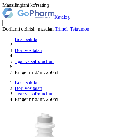
Manzilingizni ko'rsating
Katalog
Dorilarni qidirish, masalan
Trimol
,
Tsitramon
Bosh sahifa
Dori vositalari
Jigar va safro uchun
Ringer r-r d/inf. 250ml
Bosh sahifa
Dori vositalari
Jigar va safro uchun
Ringer r-r d/inf. 250ml