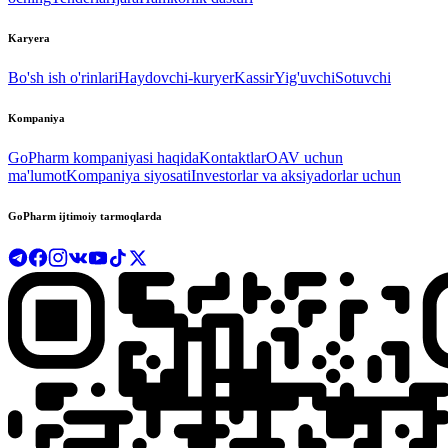
Karyera
Bo'sh ish o'rinlari
Haydovchi-kuryer
Kassir
Yig'uvchi
Sotuvchi
Kompaniya
GoPharm kompaniyasi haqida
Kontaktlar
OAV uchun
ma'lumot
Kompaniya siyosati
Investorlar va aksiyadorlar uchun
GoPharm ijtimoiy tarmoqlarda