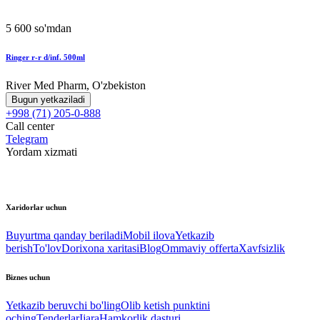
5 600 so'mdan
Ringer r-r d/inf. 500ml
River Med Pharm, O'zbekiston
Bugun yetkaziladi
+998 (71) 205-0-888
Call center
Telegram
Yordam xizmati
Xaridorlar uchun
Buyurtma qanday beriladi
Mobil ilova
Yetkazib
berish
To'lov
Dorixona xaritasi
Blog
Ommaviy offerta
Xavfsizlik
Biznes uchun
Yetkazib beruvchi bo'ling
Olib ketish punktini
oching
Tenderlar
Ijara
Hamkorlik dasturi