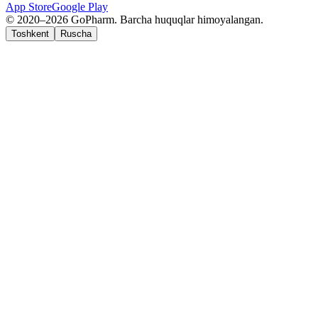
App Store
Google Play
© 2020–2026 GoPharm. Barcha huquqlar himoyalangan.
Toshkent
Ruscha