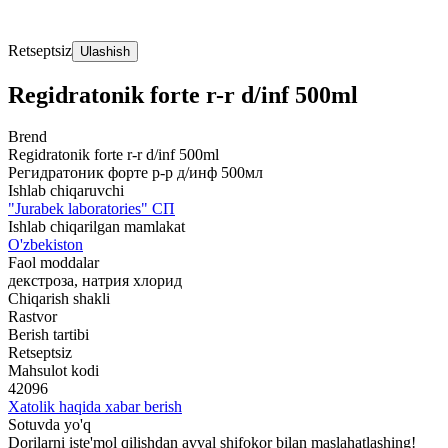
Retseptsiz
Ulashish
Regidratonik forte r-r d/inf 500ml
Brend
Regidratonik forte r-r d/inf 500ml
Регидратоник форте р-р д/инф 500мл
Ishlab chiqaruvchi
"Jurabek laboratories" СП
Ishlab chiqarilgan mamlakat
O'zbekiston
Faol moddalar
декстроза, натрия хлорид
Chiqarish shakli
Rastvor
Berish tartibi
Retseptsiz
Mahsulot kodi
42096
Xatolik haqida xabar berish
Sotuvda yo'q
Dorilarni iste'mol qilishdan avval shifokor bilan maslahatlashing!