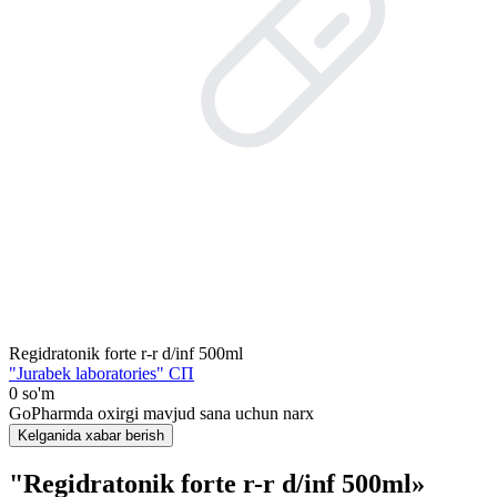
Regidratonik forte r-r d/inf 500ml
"Jurabek laboratories" СП
0 so'm
GoPharmda oxirgi mavjud sana uchun narx
Kelganida xabar berish
"Regidratonik forte r-r d/inf 500ml»