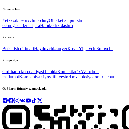
Biznes uchun
Yetkazib beruvchi bo'ling
Olib ketish punktini
oching
Tenderlar
Ijara
Hamkorlik dasturi
Karyera
Bo'sh ish o'rinlari
Haydovchi-kuryer
Kassir
Yig'uvchi
Sotuvchi
Kompaniya
GoPharm kompaniyasi haqida
Kontaktlar
OAV uchun
ma'lumot
Kompaniya siyosati
Investorlar va aksiyadorlar uchun
GoPharm ijtimoiy tarmoqlarda