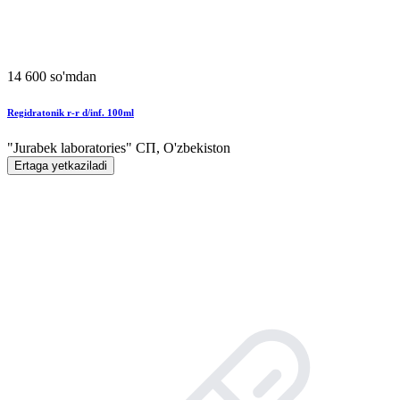
14 600 so'mdan
Regidratonik r-r d/inf. 100ml
"Jurabek laboratories" СП, O'zbekiston
Ertaga yetkaziladi