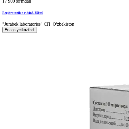
17 900 so'mdan
Regidratonik r-r d/inf. 250ml
"Jurabek laboratories" СП, O'zbekiston
Ertaga yetkaziladi