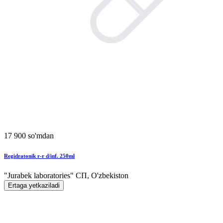
17 900 so'mdan
Regidratonik r-r d/inf. 250ml
"Jurabek laboratories" СП, O'zbekiston
Ertaga yetkaziladi