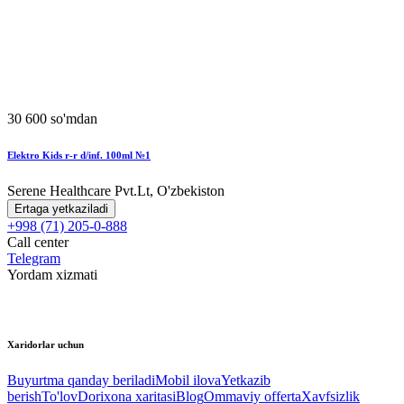
30 600 so'mdan
Elektro Kids r-r d/inf. 100ml №1
Serene Healthcare Pvt.Lt, O'zbekiston
Ertaga yetkaziladi
+998 (71) 205-0-888
Call center
Telegram
Yordam xizmati
Xaridorlar uchun
Buyurtma qanday beriladi
Mobil ilova
Yetkazib
berish
To'lov
Dorixona xaritasi
Blog
Ommaviy offerta
Xavfsizlik