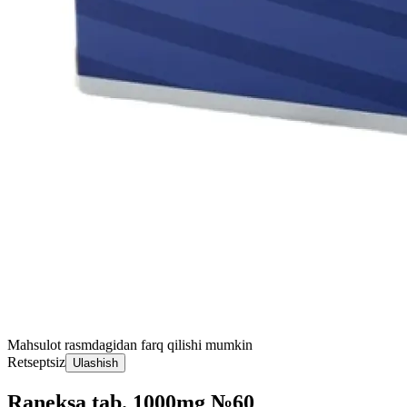
Mahsulot rasmdagidan farq qilishi mumkin
Retseptsiz
Ulashish
Raneksa tab. 1000mg №60