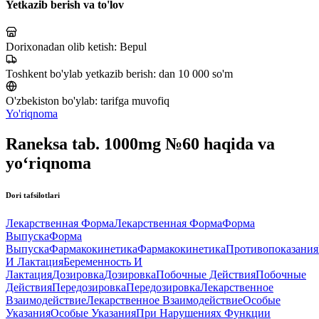
Yetkazib berish va to'lov
Dorixonadan olib ketish:
Bepul
Toshkent bo'ylab yetkazib berish:
dan 10 000 so'm
O'zbekiston bo'ylab:
tarifga muvofiq
Yo'riqnoma
Raneksa tab. 1000mg №60 haqida va
yo‘riqnoma
Dori tafsilotlari
Лекарственная Форма
Лекарственная Форма
Форма
Выпуска
Форма
Выпуска
Фармакокинетика
Фармакокинетика
Противопоказания
И Лактация
Беременность И
Лактация
Дозировка
Дозировка
Побочные Действия
Побочные
Действия
Передозировка
Передозировка
Лекарственное
Взаимодействие
Лекарственное Взаимодействие
Особые
Указания
Особые Указания
При Нарушениях Функции