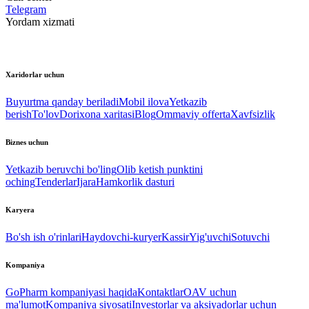
Telegram
Yordam xizmati
Xaridorlar uchun
Buyurtma qanday beriladi
Mobil ilova
Yetkazib
berish
To'lov
Dorixona xaritasi
Blog
Ommaviy offerta
Xavfsizlik
Biznes uchun
Yetkazib beruvchi bo'ling
Olib ketish punktini
oching
Tenderlar
Ijara
Hamkorlik dasturi
Karyera
Bo'sh ish o'rinlari
Haydovchi-kuryer
Kassir
Yig'uvchi
Sotuvchi
Kompaniya
GoPharm kompaniyasi haqida
Kontaktlar
OAV uchun
ma'lumot
Kompaniya siyosati
Investorlar va aksiyadorlar uchun