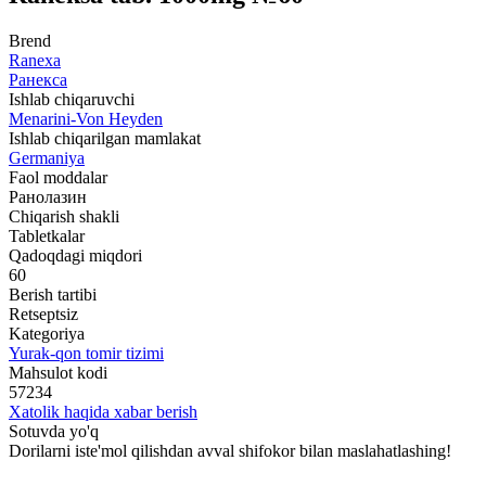
Brend
Ranexa
Ранекса
Ishlab chiqaruvchi
Menarini-Von Heyden
Ishlab chiqarilgan mamlakat
Germaniya
Faol moddalar
Ранолазин
Chiqarish shakli
Tabletkalar
Qadoqdagi miqdori
60
Berish tartibi
Retseptsiz
Kategoriya
Yurak-qon tomir tizimi
Mahsulot kodi
57234
Xatolik haqida xabar berish
Sotuvda yo'q
Dorilarni iste'mol qilishdan avval shifokor bilan maslahatlashing!