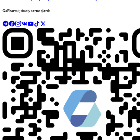
GoPharm ijtimoiy tarmoqlarda