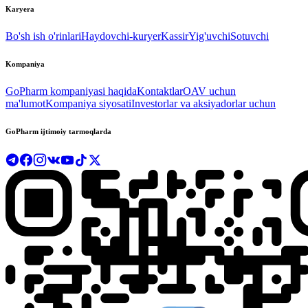
Karyera
Bo'sh ish o'rinlari
Haydovchi-kuryer
Kassir
Yig'uvchi
Sotuvchi
Kompaniya
GoPharm kompaniyasi haqida
Kontaktlar
OAV uchun
ma'lumot
Kompaniya siyosati
Investorlar va aksiyadorlar uchun
GoPharm ijtimoiy tarmoqlarda