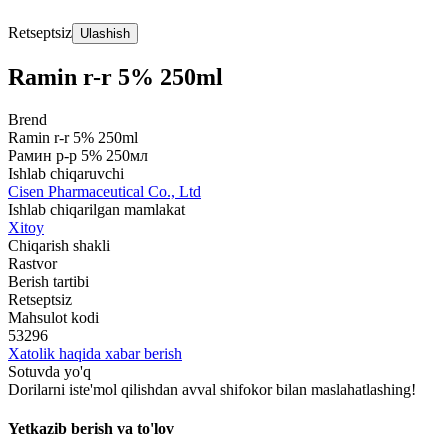
Retseptsiz
Ulashish
Ramin r-r 5% 250ml
Brend
Ramin r-r 5% 250ml
Рамин р-р 5% 250мл
Ishlab chiqaruvchi
Cisen Pharmaceutical Co., Ltd
Ishlab chiqarilgan mamlakat
Xitoy
Chiqarish shakli
Rastvor
Berish tartibi
Retseptsiz
Mahsulot kodi
53296
Xatolik haqida xabar berish
Sotuvda yo'q
Dorilarni iste'mol qilishdan avval shifokor bilan maslahatlashing!
Yetkazib berish va to'lov