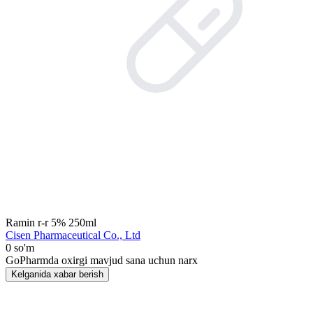
Ramin r-r 5% 250ml
Cisen Pharmaceutical Co., Ltd
0 so'm
GoPharmda oxirgi mavjud sana uchun narx
Kelganida xabar berish