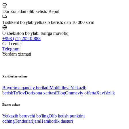
Dorixonadan olib ketish:
Bepul
Toshkent bo'ylab yetkazib berish:
dan 10 000 so'm
O'zbekiston bo'ylab:
tarifga muvofiq
+998 (71) 205-0-888
Call center
Telegram
Yordam xizmati
Xaridorlar uchun
Buyurtma qanday beriladi
Mobil ilova
Yetkazib
berish
To'lov
Dorixona xaritasi
Blog
Ommaviy offerta
Xavfsizlik
Biznes uchun
Yetkazib beruvchi bo'ling
Olib ketish punktini
oching
Tenderlar
Ijara
Hamkorlik dasturi