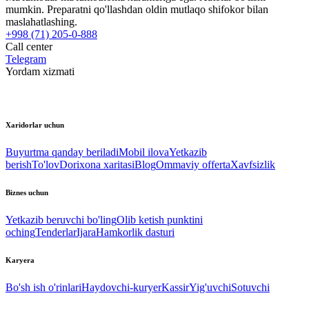
mumkin. Preparatni qo'llashdan oldin mutlaqo shifokor bilan
maslahatlashing.
+998 (71) 205-0-888
Call center
Telegram
Yordam xizmati
Xaridorlar uchun
Buyurtma qanday beriladi
Mobil ilova
Yetkazib
berish
To'lov
Dorixona xaritasi
Blog
Ommaviy offerta
Xavfsizlik
Biznes uchun
Yetkazib beruvchi bo'ling
Olib ketish punktini
oching
Tenderlar
Ijara
Hamkorlik dasturi
Karyera
Bo'sh ish o'rinlari
Haydovchi-kuryer
Kassir
Yig'uvchi
Sotuvchi