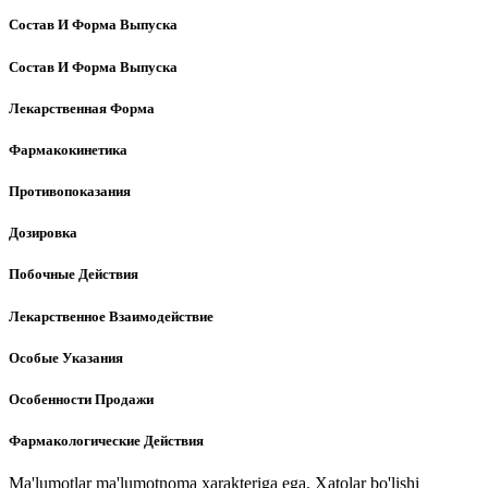
Состав И Форма Выпуска
Состав И Форма Выпуска
Лекарственная Форма
Фармакокинетика
Противопоказания
Дозировка
Побочные Действия
Лекарственное Взаимодействие
Особые Указания
Особенности Продажи
Фармакологические Действия
Ma'lumotlar ma'lumotnoma xarakteriga ega. Xatolar bo'lishi