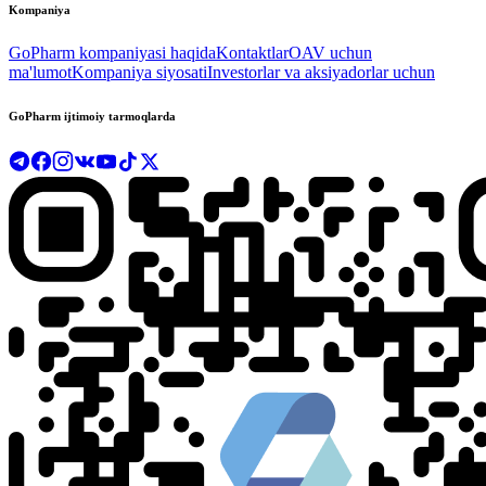
Kompaniya
GoPharm kompaniyasi haqida
Kontaktlar
OAV uchun
ma'lumot
Kompaniya siyosati
Investorlar va aksiyadorlar uchun
GoPharm ijtimoiy tarmoqlarda