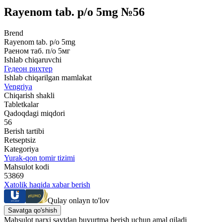
Rayenom tab. p/o 5mg №56
Brend
Rayenom tab. p/o 5mg
Раеном таб. п/о 5мг
Ishlab chiqaruvchi
Гедеон рихтер
Ishlab chiqarilgan mamlakat
Vengriya
Chiqarish shakli
Tabletkalar
Qadoqdagi miqdori
56
Berish tartibi
Retseptsiz
Kategoriya
Yurak-qon tomir tizimi
Mahsulot kodi
53869
Xatolik haqida xabar berish
Qulay onlayn to'lov
Savatga qo'shish
Mahsulot narxi saytdan buyurtma berish uchun amal qiladi