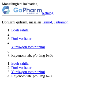
Manzilingizni ko'rsating
Katalog
Dorilarni qidirish, masalan
Trimol
,
Tsitramon
Bosh sahifa
Dori vositalari
Yurak-qon tomir tizimi
Rayenom tab. p/o 5mg №56
Bosh sahifa
Dori vositalari
Yurak-qon tomir tizimi
Rayenom tab. p/o 5mg №56