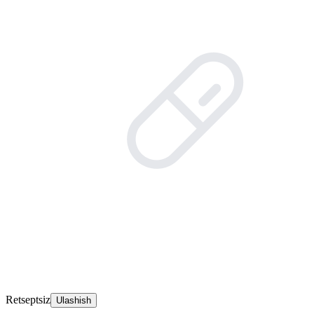
Retseptsiz
Ulashish