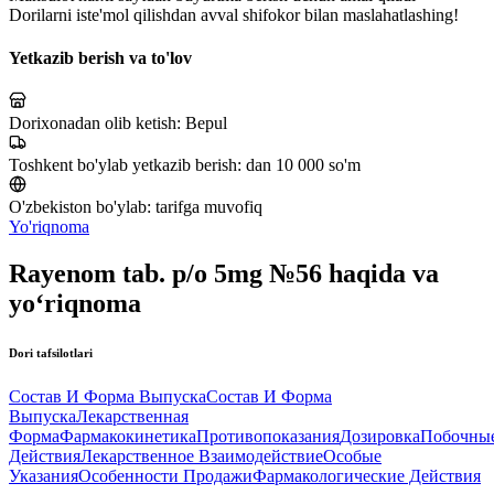
Dorilarni iste'mol qilishdan avval shifokor bilan maslahatlashing!
Yetkazib berish va to'lov
Dorixonadan olib ketish:
Bepul
Toshkent bo'ylab yetkazib berish:
dan 10 000 so'm
O'zbekiston bo'ylab:
tarifga muvofiq
Yo'riqnoma
Rayenom tab. p/o 5mg №56 haqida va
yo‘riqnoma
Dori tafsilotlari
Состав И Форма Выпуска
Состав И Форма
Выпуска
Лекарственная
Форма
Фармакокинетика
Противопоказания
Дозировка
Побочны
Действия
Лекарственное Взаимодействие
Особые
Указания
Особенности Продажи
Фармакологические Действия