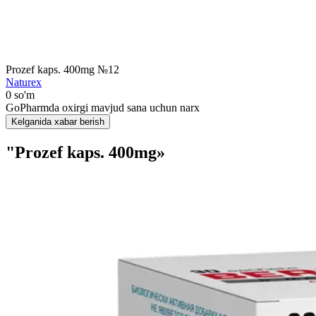
Prozef kaps. 400mg №12
Naturex
0 so'm
GoPharmda oxirgi mavjud sana uchun narx
Kelganida xabar berish
"Prozef kaps. 400mg»