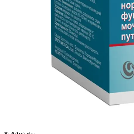
282 300 so'mdan