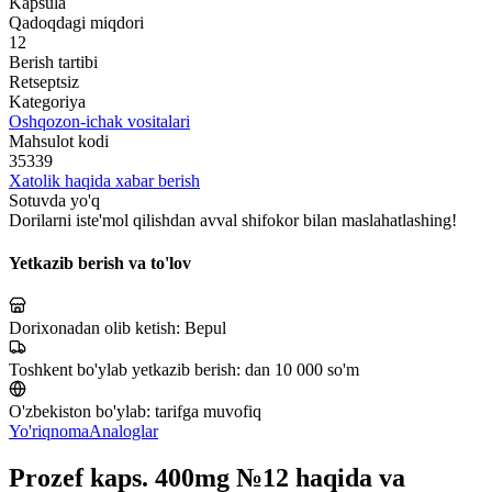
Kapsula
Qadoqdagi miqdori
12
Berish tartibi
Retseptsiz
Kategoriya
Oshqozon-ichak vositalari
Mahsulot kodi
35339
Xatolik haqida xabar berish
Sotuvda yo'q
Dorilarni iste'mol qilishdan avval shifokor bilan maslahatlashing!
Yetkazib berish va to'lov
Dorixonadan olib ketish:
Bepul
Toshkent bo'ylab yetkazib berish:
dan 10 000 so'm
O'zbekiston bo'ylab:
tarifga muvofiq
Yo'riqnoma
Analoglar
Prozef kaps. 400mg №12 haqida va