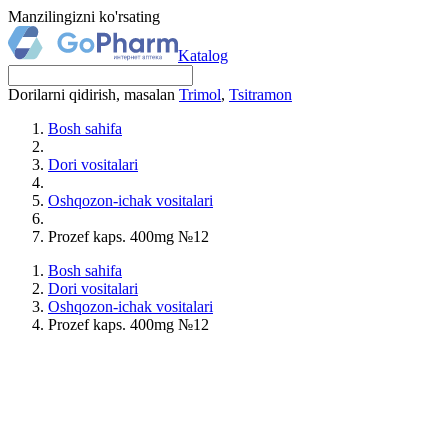
Manzilingizni ko'rsating
Katalog
Dorilarni qidirish, masalan
Trimol
,
Tsitramon
Bosh sahifa
Dori vositalari
Oshqozon-ichak vositalari
Prozef kaps. 400mg №12
Bosh sahifa
Dori vositalari
Oshqozon-ichak vositalari
Prozef kaps. 400mg №12