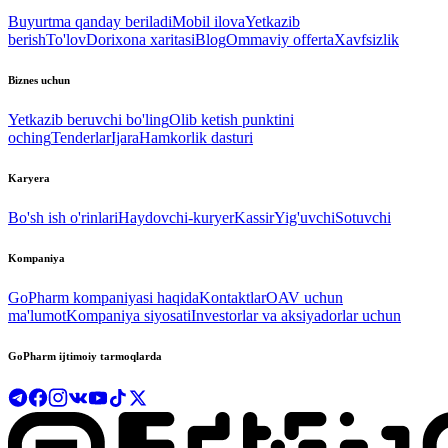
Buyurtma qanday beriladi
Mobil ilova
Yetkazib
berish
To'lov
Dorixona xaritasi
Blog
Ommaviy offerta
Xavfsizlik
Biznes uchun
Yetkazib beruvchi bo'ling
Olib ketish punktini
oching
Tenderlar
Ijara
Hamkorlik dasturi
Karyera
Bo'sh ish o'rinlari
Haydovchi-kuryer
Kassir
Yig'uvchi
Sotuvchi
Kompaniya
GoPharm kompaniyasi haqida
Kontaktlar
OAV uchun
ma'lumot
Kompaniya siyosati
Investorlar va aksiyadorlar uchun
GoPharm ijtimoiy tarmoqlarda