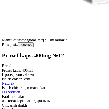
Mahsulot rasmdagidan farq qilishi mumkin
Retseptsiz
Ulashish
Prozef kaps. 400mg №12
Brend
Prozef kaps. 400mg
Прозеф капс. 400мг
Ishlab chiqaruvchi
Naturex
Ishlab chiqarilgan mamlakat
O'zbekiston
Faol moddalar
лактобактерии ацидофильные
Chiqarish shakli