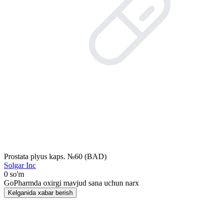
Prostata plyus kaps. №60 (BAD)
Solgar Inc
0 so'm
GoPharmda oxirgi mavjud sana uchun narx
Kelganida xabar berish