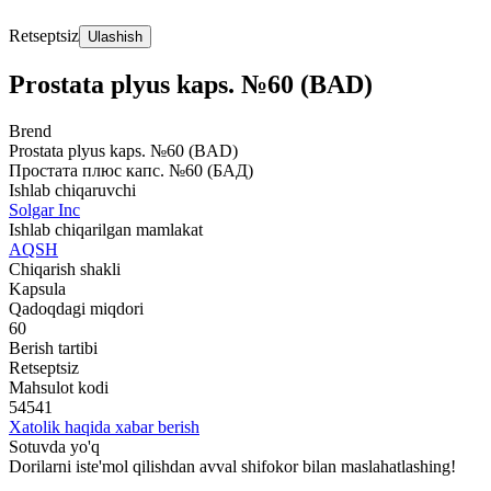
Retseptsiz
Ulashish
Prostata plyus kaps. №60 (BAD)
Brend
Prostata plyus kaps. №60 (BAD)
Простата плюс капс. №60 (БАД)
Ishlab chiqaruvchi
Solgar Inc
Ishlab chiqarilgan mamlakat
AQSH
Chiqarish shakli
Kapsula
Qadoqdagi miqdori
60
Berish tartibi
Retseptsiz
Mahsulot kodi
54541
Xatolik haqida xabar berish
Sotuvda yo'q
Dorilarni iste'mol qilishdan avval shifokor bilan maslahatlashing!