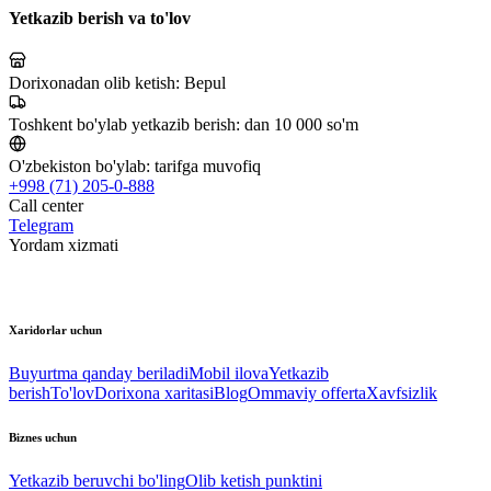
Yetkazib berish va to'lov
Dorixonadan olib ketish:
Bepul
Toshkent bo'ylab yetkazib berish:
dan 10 000 so'm
O'zbekiston bo'ylab:
tarifga muvofiq
+998 (71) 205-0-888
Call center
Telegram
Yordam xizmati
Xaridorlar uchun
Buyurtma qanday beriladi
Mobil ilova
Yetkazib
berish
To'lov
Dorixona xaritasi
Blog
Ommaviy offerta
Xavfsizlik
Biznes uchun
Yetkazib beruvchi bo'ling
Olib ketish punktini