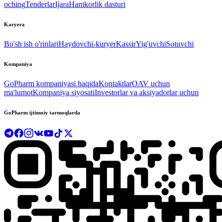
oching
Tenderlar
Ijara
Hamkorlik dasturi
Karyera
Bo'sh ish o'rinlari
Haydovchi-kuryer
Kassir
Yig'uvchi
Sotuvchi
Kompaniya
GoPharm kompaniyasi haqida
Kontaktlar
OAV uchun
ma'lumot
Kompaniya siyosati
Investorlar va aksiyadorlar uchun
GoPharm ijtimoiy tarmoqlarda