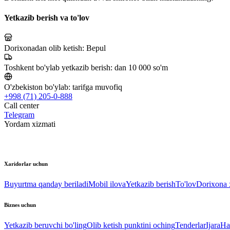
Yetkazib berish va to'lov
Dorixonadan olib ketish:
Bepul
Toshkent bo'ylab yetkazib berish:
dan 10 000 so'm
O'zbekiston bo'ylab:
tarifga muvofiq
+998 (71) 205-0-888
Call center
Telegram
Yordam xizmati
Xaridorlar uchun
Buyurtma qanday beriladi
Mobil ilova
Yetkazib berish
To'lov
Dorixona x
Biznes uchun
Yetkazib beruvchi bo'ling
Olib ketish punktini oching
Tenderlar
Ijara
Ha