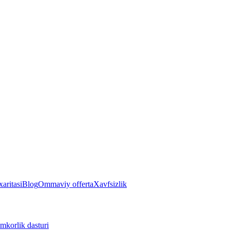
aritasi
Blog
Ommaviy offerta
Xavfsizlik
mkorlik dasturi