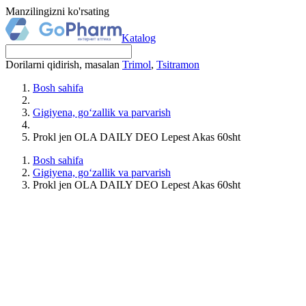
Manzilingizni ko'rsating
Katalog
Dorilarni qidirish, masalan
Trimol
,
Tsitramon
Bosh sahifa
Gigiyena, go‘zallik va parvarish
Prokl jen OLA DAILY DEO Lepest Akas 60sht
Bosh sahifa
Gigiyena, go‘zallik va parvarish
Prokl jen OLA DAILY DEO Lepest Akas 60sht