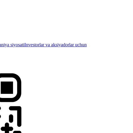
iya siyosati
Investorlar va aksiyadorlar uchun