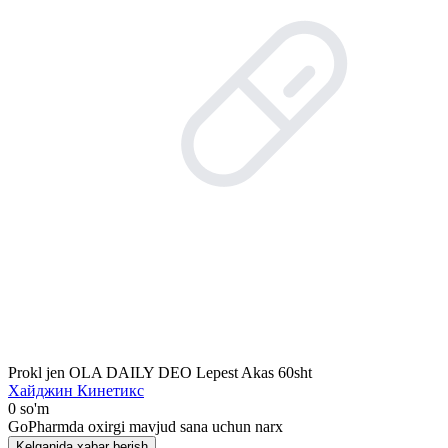
Prokl jen OLA DAILY DEO Lepest Akas 60sht
Хайджин Кинетикс
0 so'm
GoPharmda oxirgi mavjud sana uchun narx
Kelganida xabar berish