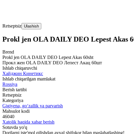
Retseptsiz
Ulashish
Prokl jen OLA DAILY DEO Lepest Akas 6
Brend
Prokl jen OLA DAILY DEO Lepest Akas 60sht
Прокл жен OLA DAILY DEO Лепест Акац 60шт
Ishlab chiqaruvchi
Хайджин Кинетикс
Ishlab chiqarilgan mamlakat
Rossiya
Berish tartibi
Retseptsiz
Kategoriya
Gigiyena, go‘zallik va parvarish
Mahsulot kodi
46040
Xatolik haqida xabar berish
Sotuvda yo'q
Dorilarni iste'mol qilishdan avval shifokor bilan maslahatlashing!