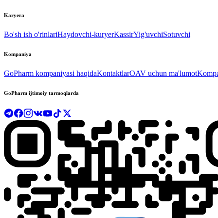
Karyera
Bo'sh ish o'rinlari
Haydovchi-kuryer
Kassir
Yig'uvchi
Sotuvchi
Kompaniya
GoPharm kompaniyasi haqida
Kontaktlar
OAV uchun ma'lumot
Kompan
GoPharm ijtimoiy tarmoqlarda