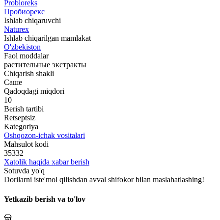
Probioreks
Пробиорекс
Ishlab chiqaruvchi
Naturex
Ishlab chiqarilgan mamlakat
O'zbekiston
Faol moddalar
растительные экстракты
Chiqarish shakli
Саше
Qadoqdagi miqdori
10
Berish tartibi
Retseptsiz
Kategoriya
Oshqozon-ichak vositalari
Mahsulot kodi
35332
Xatolik haqida xabar berish
Sotuvda yo'q
Dorilarni iste'mol qilishdan avval shifokor bilan maslahatlashing!
Yetkazib berish va to'lov