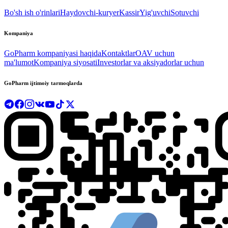
Bo'sh ish o'rinlari
Haydovchi-kuryer
Kassir
Yig'uvchi
Sotuvchi
Kompaniya
GoPharm kompaniyasi haqida
Kontaktlar
OAV uchun
ma'lumot
Kompaniya siyosati
Investorlar va aksiyadorlar uchun
GoPharm ijtimoiy tarmoqlarda