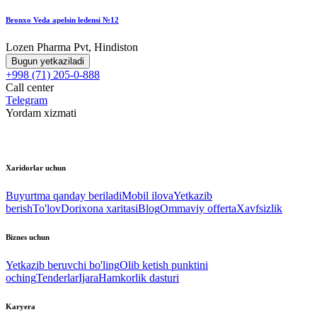
Bronxo Veda apelsin ledensi №12
Lozen Pharma Pvt, Hindiston
Bugun yetkaziladi
+998 (71) 205-0-888
Call center
Telegram
Yordam xizmati
Xaridorlar uchun
Buyurtma qanday beriladi
Mobil ilova
Yetkazib
berish
To'lov
Dorixona xaritasi
Blog
Ommaviy offerta
Xavfsizlik
Biznes uchun
Yetkazib beruvchi bo'ling
Olib ketish punktini
oching
Tenderlar
Ijara
Hamkorlik dasturi
Karyera