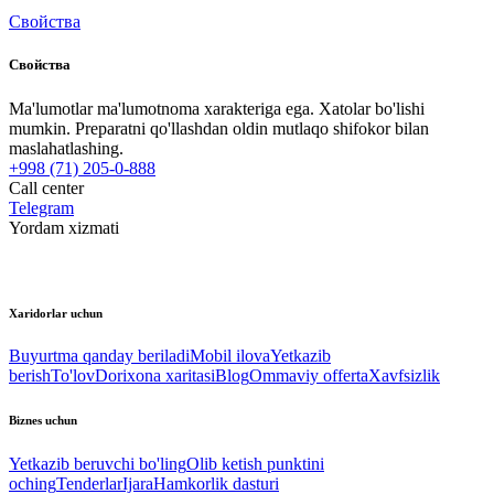
Свойства
Свойства
Ma'lumotlar ma'lumotnoma xarakteriga ega. Xatolar bo'lishi
mumkin. Preparatni qo'llashdan oldin mutlaqo shifokor bilan
maslahatlashing.
+998 (71) 205-0-888
Call center
Telegram
Yordam xizmati
Xaridorlar uchun
Buyurtma qanday beriladi
Mobil ilova
Yetkazib
berish
To'lov
Dorixona xaritasi
Blog
Ommaviy offerta
Xavfsizlik
Biznes uchun
Yetkazib beruvchi bo'ling
Olib ketish punktini
oching
Tenderlar
Ijara
Hamkorlik dasturi