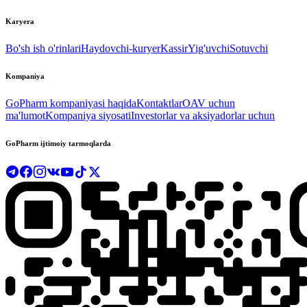
Karyera
Bo'sh ish o'rinlari
Haydovchi-kuryer
Kassir
Yig'uvchi
Sotuvchi
Kompaniya
GoPharm kompaniyasi haqida
Kontaktlar
OAV uchun
ma'lumot
Kompaniya siyosati
Investorlar va aksiyadorlar uchun
GoPharm ijtimoiy tarmoqlarda