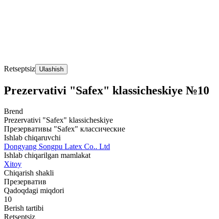
Retseptsiz
Ulashish
Prezervativi "Safex" klassicheskiye №10
Brend
Prezervativi "Safex" klassicheskiye
Презервативы "Safex" классические
Ishlab chiqaruvchi
Dongyang Songpu Latex Co.. Ltd
Ishlab chiqarilgan mamlakat
Xitoy
Chiqarish shakli
Презерватив
Qadoqdagi miqdori
10
Berish tartibi
Retseptsiz