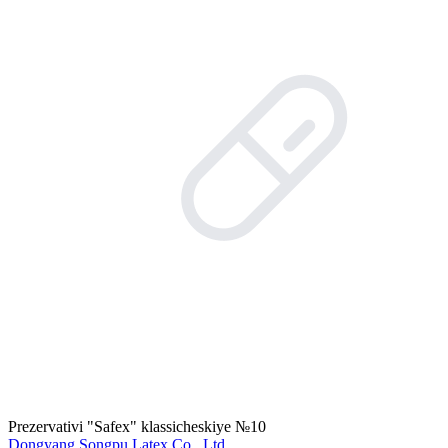
Prezervativi "Safex" klassicheskiye №10
Dongyang Songpu Latex Co.. Ltd