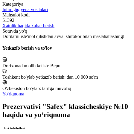
Kategoriya
Intim gigiyena vositalari
Mahsulot kodi
51392
Xatolik haqida xabar berish
Sotuvda yo'q
Dorilarni iste'mol qilishdan avval shifokor bilan maslahatlashing!
Yetkazib berish va to'lov
Dorixonadan olib ketish:
Bepul
Toshkent bo'ylab yetkazib berish:
dan 10 000 so'm
O'zbekiston bo'ylab:
tarifga muvofiq
Yo'riqnoma
Prezervativi "Safex" klassicheskiye №10
haqida va yo‘riqnoma
Dori tafsilotlari