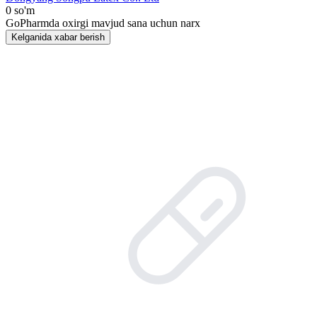
0 so'm
GoPharmda oxirgi mavjud sana uchun narx
Kelganida xabar berish