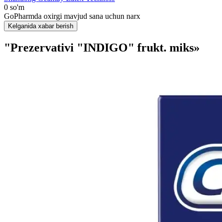
0 so'm
GoPharmda oxirgi mavjud sana uchun narx
Kelganida xabar berish
"Prezervativi "INDIGO" frukt. miks»