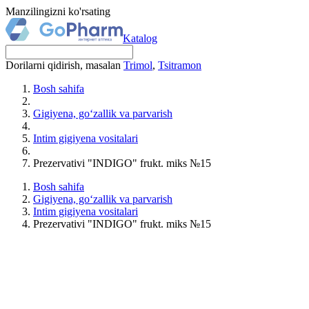
Manzilingizni ko'rsating
Katalog
Dorilarni qidirish, masalan
Trimol
,
Tsitramon
Bosh sahifa
Gigiyena, go‘zallik va parvarish
Intim gigiyena vositalari
Prezervativi "INDIGO" frukt. miks №15
Bosh sahifa
Gigiyena, go‘zallik va parvarish
Intim gigiyena vositalari
Prezervativi "INDIGO" frukt. miks №15