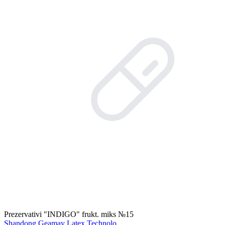
Prezervativi "INDIGO" frukt. miks №15
Shandong Geamay Latex Technolo