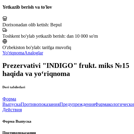
Yetkazib berish va to'lov
Dorixonadan olib ketish:
Bepul
Toshkent bo'ylab yetkazib berish:
dan 10 000 so'm
O'zbekiston bo'ylab:
tarifga muvofiq
Yo'riqnoma
Analoglar
Prezervativi "INDIGO" frukt. miks №15
haqida va yo‘riqnoma
Dori tafsilotlari
Форма
Выпуска
Противопоказания
Предупреждения
Фармакологически
Действия
Форма Выпуска
Противопоказания