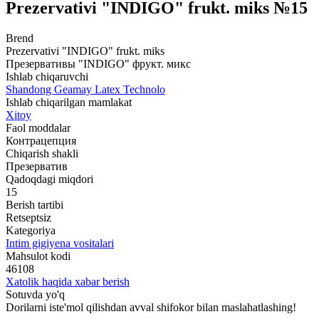
Prezervativi "INDIGO" frukt. miks №15
Brend
Prezervativi "INDIGO" frukt. miks
Презервативы "INDIGO" фрукт. микс
Ishlab chiqaruvchi
Shandong Geamay Latex Technolo
Ishlab chiqarilgan mamlakat
Xitoy
Faol moddalar
Контрацепция
Chiqarish shakli
Презерватив
Qadoqdagi miqdori
15
Berish tartibi
Retseptsiz
Kategoriya
Intim gigiyena vositalari
Mahsulot kodi
46108
Xatolik haqida xabar berish
Sotuvda yo'q
Dorilarni iste'mol qilishdan avval shifokor bilan maslahatlashing!