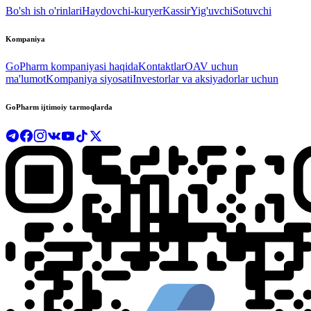
Bo'sh ish o'rinlari
Haydovchi-kuryer
Kassir
Yig'uvchi
Sotuvchi
Kompaniya
GoPharm kompaniyasi haqida
Kontaktlar
OAV uchun
ma'lumot
Kompaniya siyosati
Investorlar va aksiyadorlar uchun
GoPharm ijtimoiy tarmoqlarda