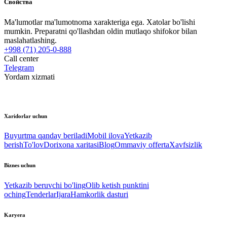
Свойства
Ma'lumotlar ma'lumotnoma xarakteriga ega. Xatolar bo'lishi
mumkin. Preparatni qo'llashdan oldin mutlaqo shifokor bilan
maslahatlashing.
+998 (71) 205-0-888
Call center
Telegram
Yordam xizmati
Xaridorlar uchun
Buyurtma qanday beriladi
Mobil ilova
Yetkazib
berish
To'lov
Dorixona xaritasi
Blog
Ommaviy offerta
Xavfsizlik
Biznes uchun
Yetkazib beruvchi bo'ling
Olib ketish punktini
oching
Tenderlar
Ijara
Hamkorlik dasturi
Karyera