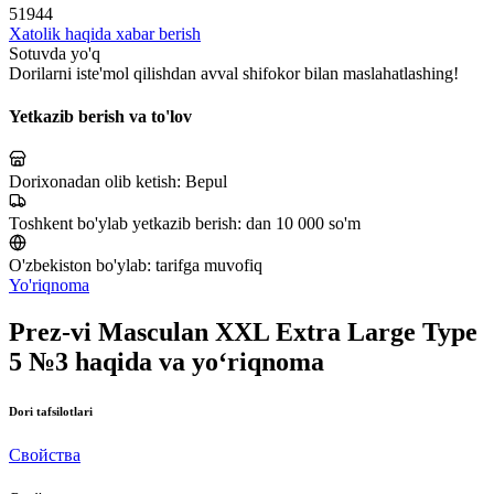
51944
Xatolik haqida xabar berish
Sotuvda yo'q
Dorilarni iste'mol qilishdan avval shifokor bilan maslahatlashing!
Yetkazib berish va to'lov
Dorixonadan olib ketish:
Bepul
Toshkent bo'ylab yetkazib berish:
dan 10 000 so'm
O'zbekiston bo'ylab:
tarifga muvofiq
Yo'riqnoma
Prez-vi Masculan XXL Extra Large Type
5 №3 haqida va yo‘riqnoma
Dori tafsilotlari
Свойства